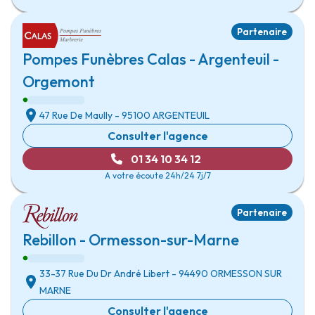
Partenaire
Pompes Funèbres Calas - Argenteuil -
Orgemont
47 Rue De Maully
- 95100
ARGENTEUIL
Consulter l'agence
01 34 10 34 12
A votre écoute 24h/24 7j/7
Partenaire
Rebillon - Ormesson-sur-Marne
33-37 Rue Du Dr André Libert
- 94490
ORMESSON SUR
MARNE
Consulter l'agence