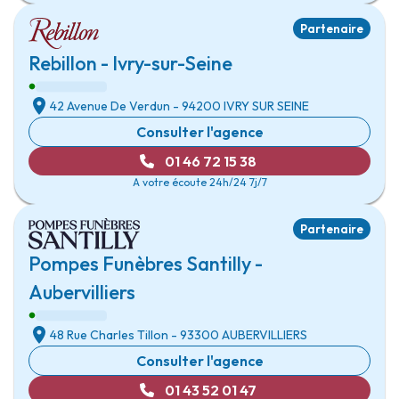
Partenaire
Rebillon - Ivry-sur-Seine
42 Avenue De Verdun
- 94200
IVRY SUR SEINE
Consulter l'agence
01 46 72 15 38
A votre écoute 24h/24 7j/7
Partenaire
Pompes Funèbres Santilly -
Aubervilliers
48 Rue Charles Tillon
- 93300
AUBERVILLIERS
Consulter l'agence
01 43 52 01 47