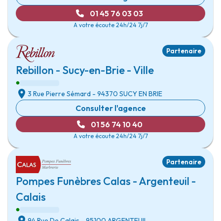
01 45 76 03 03
A votre écoute 24h/24 7j/7
Partenaire
Rebillon - Sucy-en-Brie - Ville
3 Rue Pierre Sémard
- 94370
SUCY EN BRIE
Consulter l'agence
01 56 74 10 40
A votre écoute 24h/24 7j/7
Partenaire
Pompes Funèbres Calas - Argenteuil -
Calais
94 Rue De Calais
- 95100
ARGENTEUIL