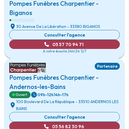
Pompes Funèbres Charpentier -
Biganos
30 Avenue De La Libération
- 33380
BIGANOS
Consulter l'agence
05 57 70 94 71
A votre écoute 24h/24 7j/7
Partenaire
Pompes Funèbres Charpentier -
Andernos-les-Bains
09h-12h
14h-17h
Ouvert
100 Boulevard De La République
- 33510
ANDERNOS LES
BAINS
Consulter l'agence
05 56 82 30 96