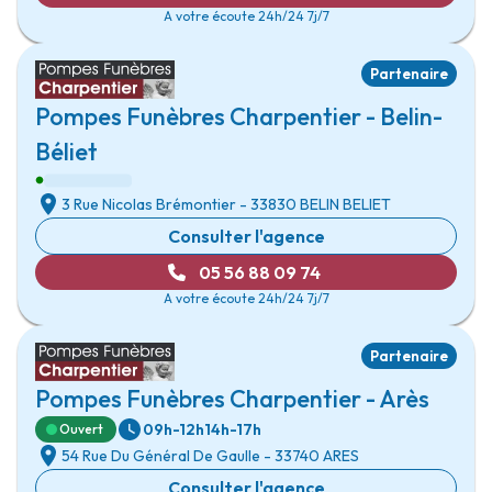
A votre écoute 24h/24 7j/7
Partenaire
Pompes Funèbres Charpentier - Belin-
Béliet
3 Rue Nicolas Brémontier
- 33830
BELIN BELIET
Consulter l'agence
05 56 88 09 74
A votre écoute 24h/24 7j/7
Partenaire
Pompes Funèbres Charpentier - Arès
09h-12h
14h-17h
Ouvert
54 Rue Du Général De Gaulle
- 33740
ARES
Consulter l'agence