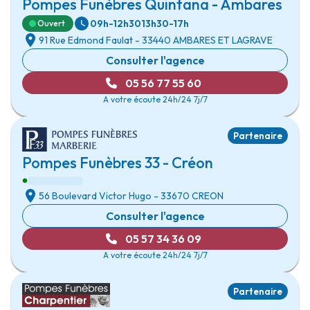
Pompes Funèbres Quintana - Ambares
09h-12h30
13h30-17h
Ouvert
91 Rue Edmond Faulat
- 33440
AMBARES ET LAGRAVE
Consulter l'agence
05 56 77 55 60
A votre écoute 24h/24 7j/7
Partenaire
Pompes Funèbres 33 - Créon
56 Boulevard Victor Hugo
- 33670
CREON
Consulter l'agence
05 57 34 36 09
A votre écoute 24h/24 7j/7
Partenaire