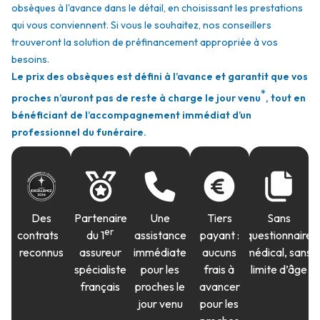
obsèques à l'avance dans le détail, en choisissant les prestations
qui vous conviennent. Si vous le souhaitez, nos conseillers
trouveront la solution de préfinancement appropriée à vos
besoins.
Le prix des obsèques est défini à l’avance et garantit que vos
*
proches n’auront pas de reste à charge le jour venu
, tout en
bénéficiant de l’accompagnement immédiat d’un
professionnel du funéraire.
Des
Partenaire
Une
Tiers
Sans
er
contrats
du 1
assistance
payant :
questionnaire
reconnus
assureur
immédiate
aucuns
médical, sans
spécialiste
pour les
frais à
limite d’âge
français
proches le
avancer
jour venu
pour les