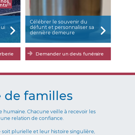
 nos
(1)
nts
Célébrer le souvenir du
qui
défunt et personnaliser sa
dernière demeure
rberie
Demander un devis funéraire
 de familles
humaine. Chacune veille à recevoir les
 une relation de confiance.
it plurielle et leur histoire singulière,