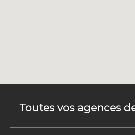
Toutes vos agences d
Auvergne-Rhône-
Bourgogne-
Alpes
Franche-Comté