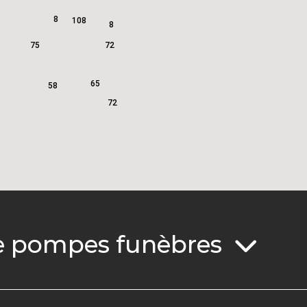
8
108
8
75
72
65
58
72
e pompes funèbres
Bretagne
Centre-Val de Loire
Côtes-d'Armor
Indre-et-Loire