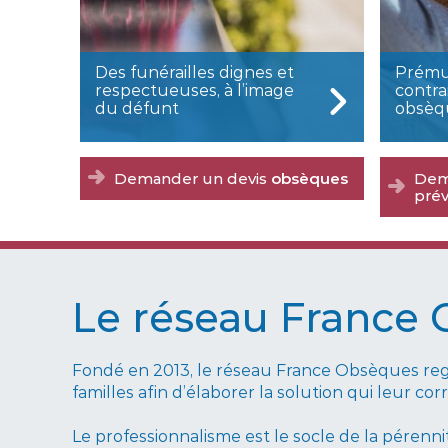
Des funérailles dignes et
Prémun
respectueuses, à l’image
contra
du défunt
obsèq
Demander un devis
obsèques
Dem
pré
Le réseau France 
Fondé en 2013, le réseau France Obsèques reg
familles afin d’élaborer la solution qui leur 
Le professionnalisme est le socle de la pérenni