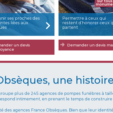
sur tous
monume
ir ses proches des
Permettre à ceux qui
intes liées aux
restent d’honorer ceux 
ues
partent
ander un devis
Demander un devis ma
voyance
Obsèques, une histoire
roupe plus de 245 agences de pompes funèbres à taille 
correspond intimement, en prenant le temps de construire
té des agences France Obsèques. Bien que leur identité so