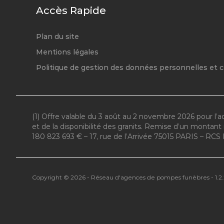
Ain
Côte-d'Or
Accès Rapide
Ardèche
Doubs
Drôme
Haute-Saône
Isère
Jura
Plan du site
Loire
Saône-et-Loire
Mentions légales
Rhône
Territoire de
Politique de gestion des données personnelles et 
Belfort
Yonne
Île-de-France
Normandie
(1) Offre valable du 3 août au 2 novembre 2026 pour l’
et de la disponibilité des granits. Remise d’un monta
Hauts-de-Seine
Calvados
180 823 693 € – 17, rue de l’Arrivée 75015 PARIS – RCS 
Paris
Seine-Maritime
Seine-et-Marne
Seine-Saint-Denis
Val-d'Oise
Copyright © 2026 - Réseau d'agences de pompes funèbres - 1.2.
Val-de-Marne
Yvelines