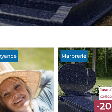
oyance
Marbrerie
Jusqu’
02/11/2
-2