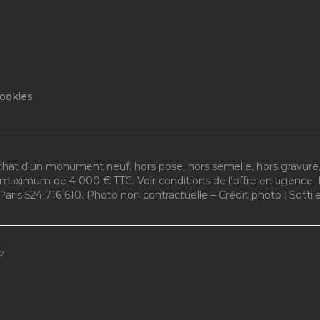
Finistère
Morbihan
cookies
Nouvelle-Aquitaine
Occitanie
achat d’un monument neuf, hors pose, hors semelle, hors gravure
nt maximum de 4 000 € TTC. Voir conditions de l’offre en agenc
Charente
Gard
Paris 524 716 610. Photo non contractuelle – Crédit photo : Sottil
Charente-Maritime
Haute-Garonne
Deux-Sèvres
Hérault
Dordogne
Pyrénées-
Orientales
Gironde
2
Tarn-et-Garonne
Landes
Lot-et-Garonne