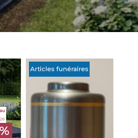
Articles funéraires
au
026
0%