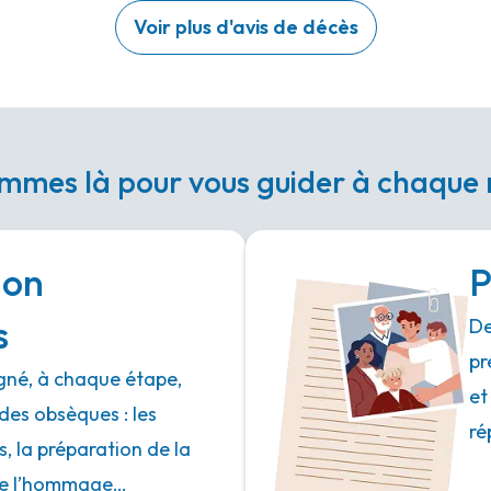
Voir plus d'avis de décès
mmes là pour vous guider à chaqu
ion
P
s
De
pr
né, à chaque étape,
et
des obsèques : les
ré
 la préparation de la
 de l’hommage…