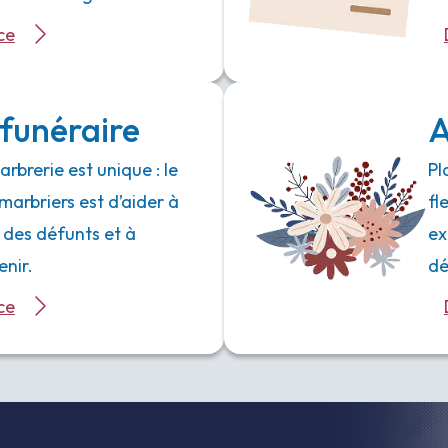
ce
funéraire
A
rbrerie est unique : le
Pl
marbriers est d’aider à
fl
 des défunts et à
ex
enir.
dé
ce