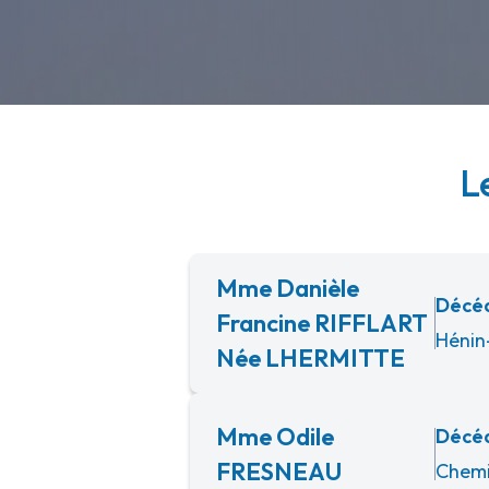
L
Mme Danièle
Décéd
Francine RIFFLART
Hénin
Née LHERMITTE
Mme Odile
Décéd
FRESNEAU
Chemi