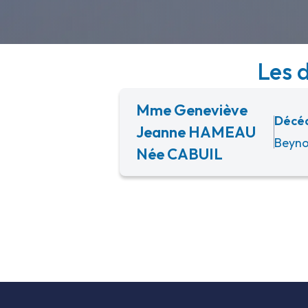
Les d
Mme Geneviève
Décéd
Jeanne HAMEAU
Beyno
Née CABUIL