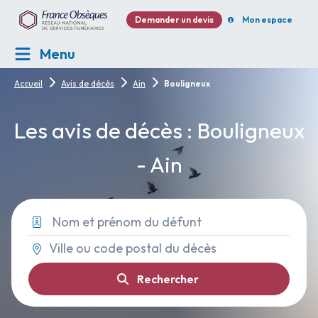
Demander un devis
Mon espace
Menu
Accueil
Avis de décès
Ain
Bouligneux
Les avis de décès : Bouligneux
- Ain
Rechercher