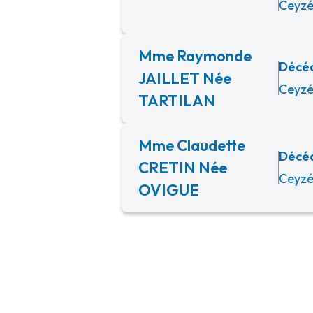
Ceyzé
Mme Raymonde
Décéd
JAILLET Née
Ceyzé
TARTILAN
Mme Claudette
Décéd
CRETIN Née
Ceyzé
OVIGUE