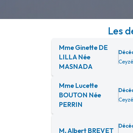
Les d
Mme Ginette DE
Décéd
LILLA Née
Ceyzé
MASNADA
Mme Lucette
Décéd
BOUTON Née
Ceyzé
PERRIN
Décéd
M. Albert BREVET