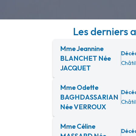
Les derniers 
Mme Jeannine
Décéd
BLANCHET Née
Châti
JACQUET
Mme Odette
Décéd
BAGHDASSARIAN
Châti
Née VERROUX
Mme Céline
Décéd