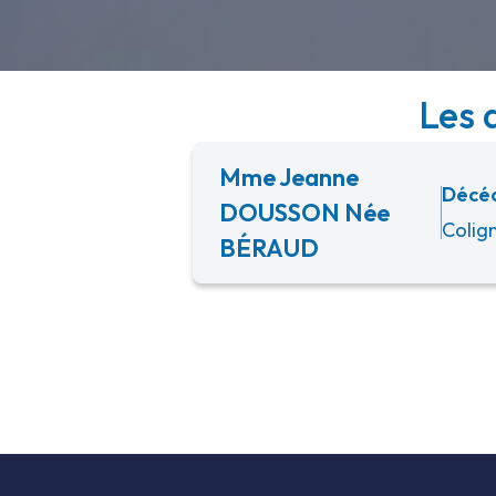
Les 
Mme Jeanne
Décéd
DOUSSON Née
Colig
BÉRAUD