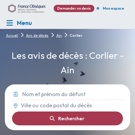
Demander un devis
Mon espace
Menu
Accueil
Avis de décès
Ain
Corlier
Les avis de décès : Corlier -
Ain
Rechercher