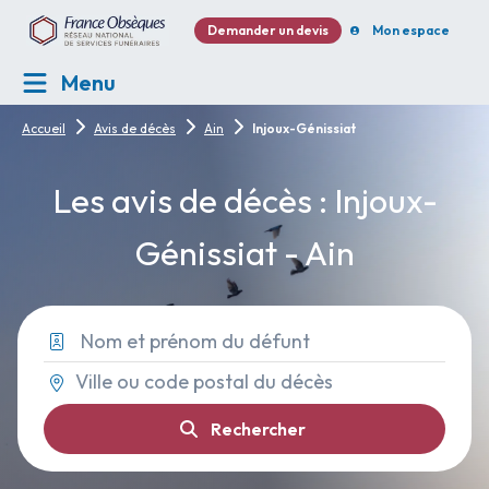
Demander un devis
Mon espace
Menu
Accueil
Avis de décès
Ain
Injoux-Génissiat
Les avis de décès : Injoux-
Génissiat - Ain
Rechercher