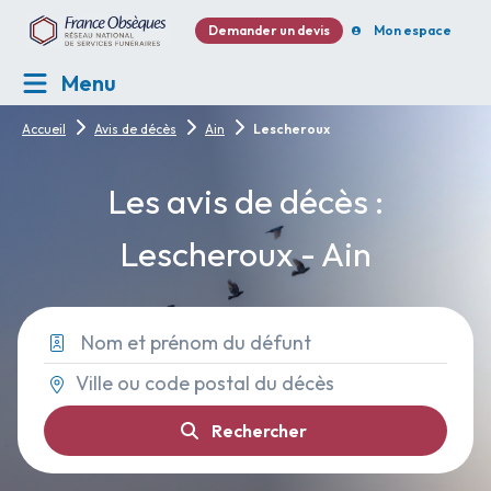
Demander un devis
Mon espace
Menu
Accueil
Avis de décès
Ain
Lescheroux
Les avis de décès :
Lescheroux - Ain
Rechercher