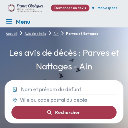
Demander un devis
Mon espace
Menu
Accueil
Avis de décès
Ain
Parves et Nattages
Les avis de décès : Parves et
Nattages - Ain
Rechercher