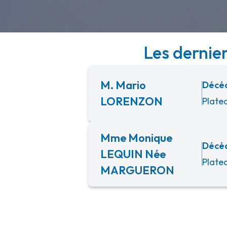
Les dernier
M. Mario
Décéd
LORENZON
Platea
Mme Monique
Décéd
LEQUIN Née
Platea
MARGUERON