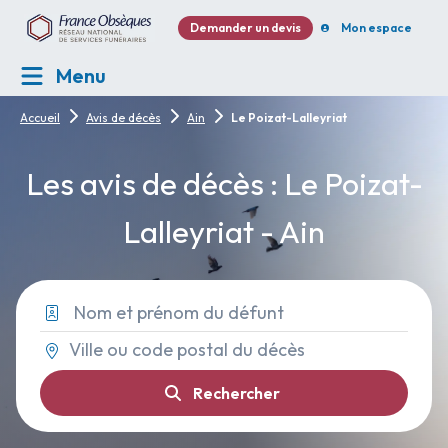
Demander un devis
Mon espace
Menu
Accueil
Avis de décès
Ain
Le Poizat-Lalleyriat
Les avis de décès : Le Poizat-
Lalleyriat - Ain
Rechercher