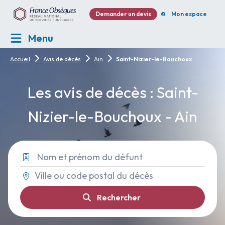
Demander un devis
Mon espace
Menu
Accueil
Avis de décès
Ain
Saint-Nizier-le-Bouchoux
Les avis de décès : Saint-
Nizier-le-Bouchoux - Ain
Rechercher