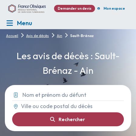
Demander un devis
Mon espace
Menu
Accueil
Avis de décès
Ain
Sault-Brénaz
Les avis de décès : Sault-
Brénaz - Ain
Rechercher