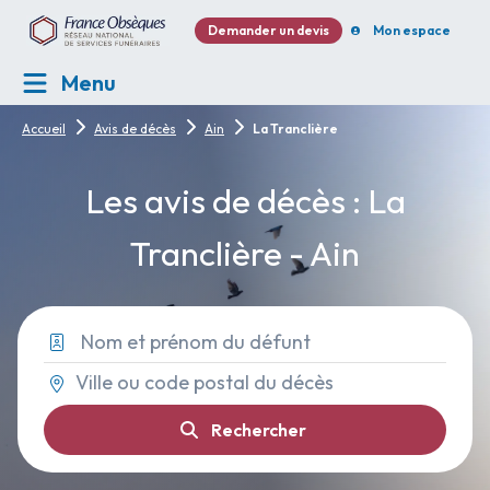
Demander un devis
Mon espace
Menu
Accueil
Avis de décès
Ain
La Tranclière
Les avis de décès : La
Tranclière - Ain
Rechercher