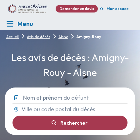
Demander un devis
Mon espace
Menu
Accueil
Avis de décès
Aisne
Amigny-Rouy
Les avis de décès : Amigny-
Rouy - Aisne
Rechercher