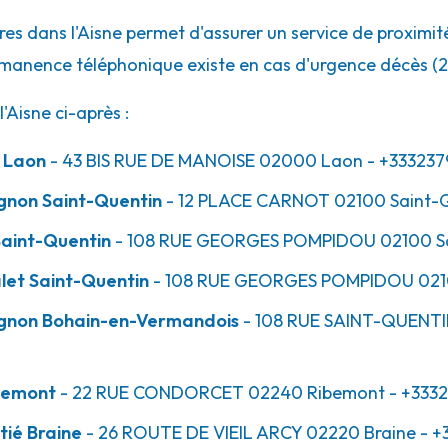
es dans l'Aisne permet d'assurer un service de proximité
rmanence téléphonique existe en cas d'urgence décès (2
Aisne ci-après :
eu
r Laon
- 43 BIS RUE DE MANOISE
02000
Laon
- +333237
gnon Saint-Quentin
- 12 PLACE CARNOT
02100
Saint-
aint-Quentin
- 108 RUE GEORGES POMPIDOU
02100
S
let Saint-Quentin
- 108 RUE GEORGES POMPIDOU
021
ignon Bohain-en-Vermandois
- 108 RUE SAINT-QUENT
bemont
- 22 RUE CONDORCET
02240
Ribemont
- +333
tié Braine
- 26 ROUTE DE VIEIL ARCY
02220
Braine
- +