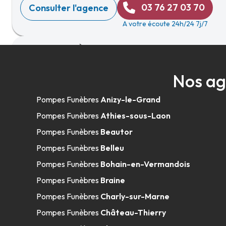
03 76 27 03 70
Consulter l'agence
A votre écoute 24h/24 7j/7
Pompes Funèbres Palet - Saint-Quenti
Nos ag
108 Rue Georges Pompidou
-
02100 Saint-Quentin
Pompes Funèbres
Anizy-le-Grand
03 23 08 16 83
Consulter l'agence
Pompes Funèbres
Athies-sous-Laon
A votre écoute 24h/24 7j/7
Pompes Funèbres
Beautor
Pompes Funèbres
Belleu
Pompes Funèbres
Bohain-en-Vermandois
Pompes Funèbres Associés Vignon - B
Pompes Funèbres
Braine
Vermandois
Pompes Funèbres
Charly-sur-Marne
Pompes Funèbres
Château-Thierry
108 Rue Saint-Quentin
-
02110 Bohain-en-Vermandois