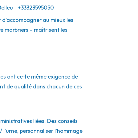
elleu
- +33323595050
 et d'accompagner au mieux les
e marbriers – maîtrisent les
ues ont cette même exigence de
nt de qualité dans chacun de ces
inistratives liées. Des conseils
l / l'urne, personnaliser l'hommage