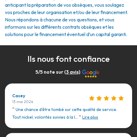
anticipant la préparation de vos obsèques, vous soulagez
vos proches de leur organisation et/ou de leur financement.
Nous répondons à chacune de vos questions, et vous
informons sur les différents contrats obsèques et les
solutions pour le financement éventuel d’un capital garanti.
Ils nous font confiance
5
/5 note sur (
3
avis)
Casey
13 mai 2024
“
Une chance d'être tombé sur cette qualité de service.
”
Tout nickel, volontés suivies à la l...
Lire plus