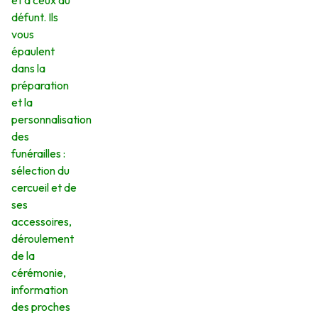
et à ceux du
défunt. Ils
vous
épaulent
dans la
préparation
et la
personnalisation
des
funérailles :
sélection du
cercueil et de
ses
accessoires,
déroulement
de la
cérémonie,
information
des proches