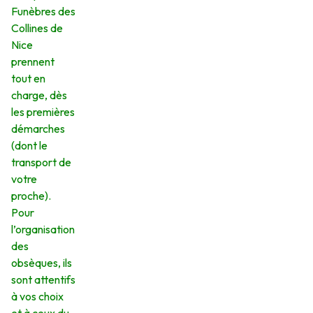
Funèbres des
Collines de
Nice
prennent
tout en
charge, dès
les premières
démarches
(dont le
transport de
votre
proche).
Pour
l’organisation
des
obsèques, ils
sont attentifs
à vos choix