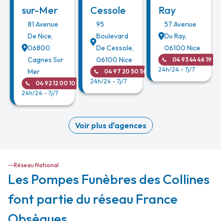
sur-Mer
Cessole
Ray
81 Avenue
95
57 Avenue
De Nice
,
Boulevard
Du Ray
,
06800
De Cessole
,
06100
Nice
Cagnes Sur
06100
Nice
04 93 44 46 19
24h/24 - 7j/7
Mer
04 97 20 50 50
24h/24 - 7j/7
04 92 12 00 10
24h/24 - 7j/7
Voir plus d'agences
Réseau National
Les Pompes Funèbres des Collines
font partie du réseau France
Obsèques