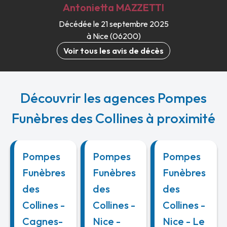
Antonietta
MAZZETTI
Décédée le 21 septembre 2025
à Nice (06200)
Voir tous les avis de décès
Découvrir les agences Pompes
Funèbres des Collines à proximité
Pompes
Pompes
Pompes
Funèbres
Funèbres
Funèbres
des
des
des
Collines -
Collines -
Collines -
Cagnes-
Nice -
Nice - Le