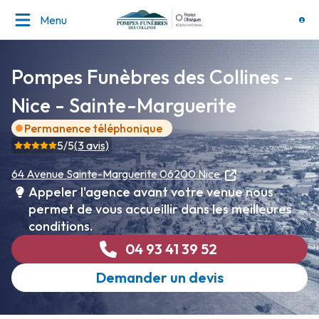
Menu
Pompes Funèbres des Collines -
Nice - Sainte-Marguerite
Permanence téléphonique
5
/5
(
3
avis)
64 Avenue Sainte-Marguerite
06200 Nice
Appeler l'agence avant votre venue nous
permet de vous accueillir dans les meilleures
conditions.
04 93 41 39 52
Demander un devis