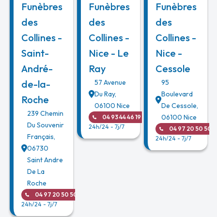
Funèbres
Funèbres
Funèbres
des
des
des
Collines -
Collines -
Collines -
Saint-
Nice - Le
Nice -
André-
Ray
Cessole
de-la-
57 Avenue
95
Du Ray
,
Boulevard
Roche
06100
Nice
De Cessole
,
239 Chemin
06100
Nice
04 93 44 46 19
Du Souvenir
24h/24 - 7j/7
04 97 20 50 50
Français
,
24h/24 - 7j/7
06730
Saint Andre
De La
Roche
04 97 20 50 50
24h/24 - 7j/7