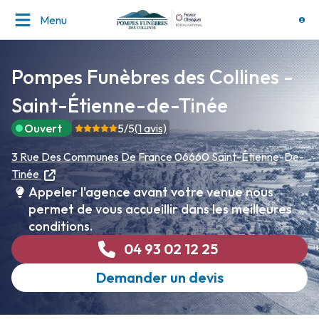
Menu
Pompes Funèbres des Collines -
Saint-Étienne-de-Tinée
Ouvert
5
/5
(
1
avis)
3 Rue Des Communes De France
06660 Saint-Étienne-De-
Tinée
Appeler l'agence avant votre venue nous
permet de vous accueillir dans les meilleures
conditions.
04 93 02 12 25
Demander un devis