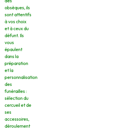
des
obsèques, ils
sont attentifs
à vos choix
et à ceux du
défunt. Ils
vous
épaulent
dans la
préparation
et la
personnalisation
des
funérailles :
sélection du
cercueil et de
ses
accessoires,
déroulement