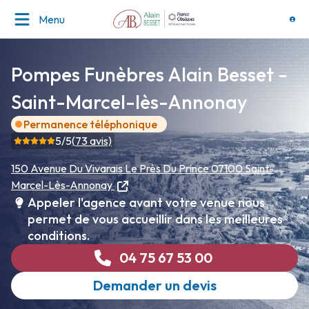
Menu
Pompes Funèbres Alain Besset -
Saint-Marcel-lès-Annonay
Permanence téléphonique
5
/5
(
73
avis)
150 Avenue Du Vivarais
Le Près Du Prince
07100 Saint-
Marcel-Lès-Annonay
Appeler l'agence avant votre venue nous
permet de vous accueillir dans les meilleures
conditions.
04 75 67 53 00
Demander un devis