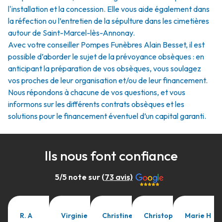
l'installation et la concession. Elle vous aide également dans
la réfection ou l’entretien de la sépulture dans les cimetières
autour de Saint-Marcel-lès-Annonay.
Avec votre conseiller Pompes Funèbres Alain Besset, il est
possible d’aborder le sujet de la prévoyance obsèques : en
anticipant la préparation de vos obsèques, vous soulagez
vos proches de leur organisation et/ou de leur financement.
Nous répondons à chacune de vos questions, et vous
informons sur les différents contrats obsèques et les
solutions pour le financement éventuel d’un capital garanti.
Ils nous font confiance
5
/5 note sur (
73
avis)
R. A
Virginie
Christine
Christophe
Marie H