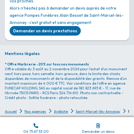
vos proches.
Alors n’hésitez pas à demander un devis auprès de votre
agence Pompes Funèbres Alain Besset de Saint-Marcel-lès-
Annonay : c’est gratuit et sans engagement.
Demander un devis prestations
Mentions légales
* Offre Marbrerie -20% sur tous nos monuments
Offre valable du 3 août au 2 novembre 2026 pour l’achat d’un monument
neuf, hors pose, hors semelle, hors gravure, dans la limite des stocks
disponibles de monuments et de la disponibilité des granits. Remise d’un
montant maximum de 4 000 € TTC. Voir conditions de l’offre en agence.
FUNECAP HOLDING, SAS au capital social de 180 823 693 € - 17, rue de
l’Arrivée 75015 PARIS – RCS Paris 524 716 610. Photo non contractuelle -
Crédit photo : Sottile funéraire - photo retouchée.
P
ompes Funèbres Pompes Funèbres Alain Besset - Saint-Marcel-lès-Annonay
Accueil
Nos agences
Ardèche
Saint-Marcel-lès-Annonay
04 75 67 53 00
Demander un devis