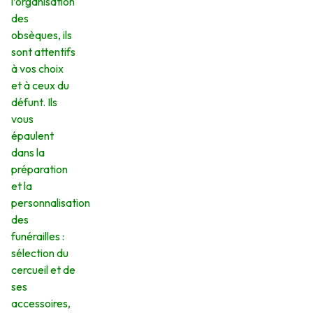
l’organisation
des
obsèques, ils
sont attentifs
à vos choix
et à ceux du
défunt. Ils
vous
épaulent
dans la
préparation
et la
personnalisation
des
funérailles :
sélection du
cercueil et de
ses
accessoires,