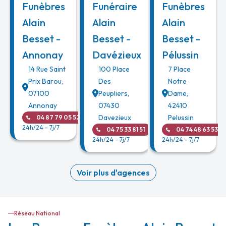
Funèbres
Funéraire
Funèbres
Alain
Alain
Alain
Besset -
Besset -
Besset -
Annonay
Davézieux
Pélussin
14 Rue Saint
100 Place
7 Place
Prix Barou
,
Des
Notre
07100
Peupliers
,
Dame
,
Annonay
07430
42410
Davezieux
Pelussin
04 87 79 05 52
24h/24 - 7j/7
04 75 33 81 51
04 74 48 63 53
24h/24 - 7j/7
24h/24 - 7j/7
Voir plus d'agences
Réseau National