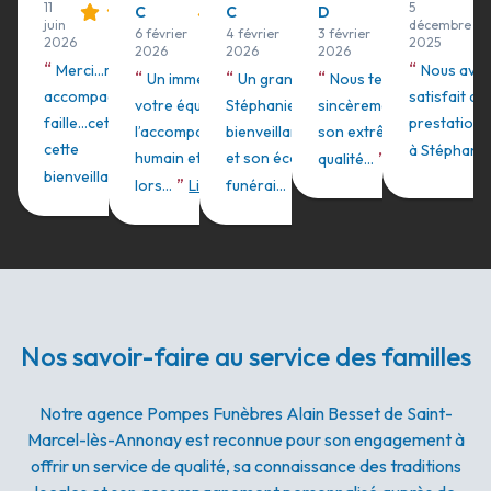
11
5
C
C
D
juin
décembre
6 février
4 février
3 février
2026
2025
2026
2026
2026
“
“
Merci...merci pour cet
Nous avon
“
“
“
Un immense merci à toute
Un grand Merci à
Nous tenons à remerci
accompagnement sans
satisfait de
votre équipe pour
Stéphanie pour sa
sincèrement Stephanie p
faille...cette gentillesse,
prestations
l’accompagnement si
bienveillance,sa gentillesse
son extrême bienveillance
cette
à Stéphanie M
”
humain et réconfortant
et son écoute. Les
qualité...
Lire plus
”
bienveillanc...
Lire plus
”
”
lors...
Lire plus
funérai...
Lire plus
Nos savoir-faire au service des familles
Notre agence Pompes Funèbres Alain Besset de Saint-
Marcel-lès-Annonay est reconnue pour son engagement à
offrir un service de qualité, sa connaissance des traditions