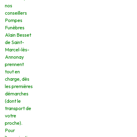
nos
conseillers
Pompes
Funèbres
Alain Besset
de Saint-
Marcel-lès-
Annonay
prennent
tout en
charge, dès
les premières
démarches
(dont le
transport de
votre
proche).
Pour