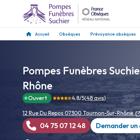
Accueil
Obsèques
Prévoyance obsèques
Pompes Funèbres Suchier
Rhône
Ouvert
4.8
/5
(
48
avis)
12 Rue Du Repos
07300 Tournon-Sur-Rhône
04 75 07 12 48
Demander un 