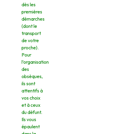
dès les
premières
démarches
(dont le
transport
de votre
proche).
Pour
l’organisation
des
obsèques,
ils sont
attentifs à
vos choix
et à ceux
du défunt.
Ils vous
épaulent
dans la