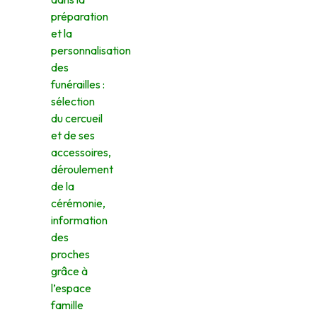
préparation
et la
personnalisation
des
funérailles :
sélection
du cercueil
et de ses
accessoires,
déroulement
de la
cérémonie,
information
des
proches
grâce à
l’espace
famille