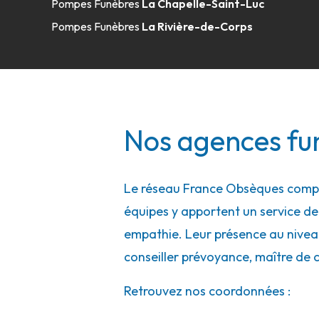
Pompes Funèbres
La Chapelle-Saint-Luc
A votre écoute 24h/24 7j/7
Pompes Funèbres
La Rivière-de-Corps
Pompes Funèbres et Marbrerie Giroux
7 Rue Saint-Roch
-
21500 Montbard
Nos agences fu
03 80 89 41 58
Consulter l'agence
A votre écoute 24h/24 7j/7
Le réseau France Obsèques compte
équipes y apportent un service de q
empathie. Leur présence au niveau 
conseiller prévoyance, maître de 
Retrouvez nos coordonnées :