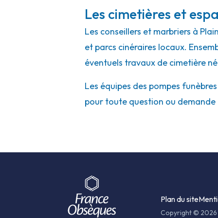
Les cimetières et espa
Les conseillers et marbriers à Pla
et parcs cinéraires locaux. Ensembl
éventuels travaux de cimetière né
Les équipes des pompes funèbres et
pour toute question ou demande 
Plan du site
Menti
Copyright © 2026