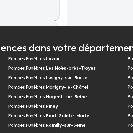
46.9km
ences dans votre départeme
Pompes Funèbres
Lavau
Po
Pompes Funèbres
Les Noës-près-Troyes
Po
Pompes Funèbres
Lusigny-sur-Barse
Po
Pompes Funèbres
Marigny-le-Châtel
Po
48.0km
Pompes Funèbres
Nogent-sur-Seine
Po
nerre
Pompes Funèbres
Piney
Po
Pompes Funèbres
Pont-Sainte-Marie
Po
Pompes Funèbres
Romilly-sur-Seine
Po