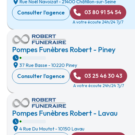
Rue Noël Navoizat
-
21400 Châtillon-sur-Seine
03 80 91 54 54
Consulter l'agence
A votre écoute 24h/24 7j/7
Pompes Funèbres Robert - Piney
37 Rue Basse
-
10220 Piney
03 25 46 30 43
Consulter l'agence
A votre écoute 24h/24 7j/7
Pompes Funèbres Robert - Lavau
4 Rue Du Moutot
-
10150 Lavau