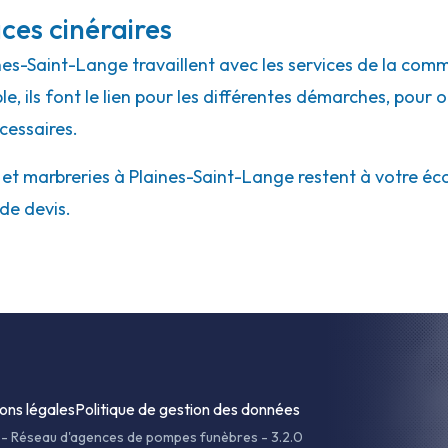
ces cinéraires
ines-Saint-Lange travaillent avec les services de la com
e, ils font le lien pour les différentes démarches, pour 
cessaires.
 marbreries à Plaines-Saint-Lange restent à votre écout
de devis.
ons légales
Politique de gestion des données
-
Réseau d'agences de pompes funèbres - 3.2.0