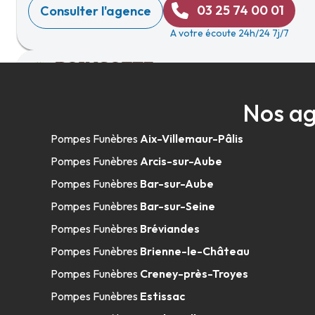
03 25 74 00 01
Consulter l'agence
A votre écoute 24h/24 7j/7
Pompes Funèbres Poinsotte - Tonnerre
Nos ag
Avenue De Champagne
-
89700 Tonnerre
Pompes Funèbres
Aix-Villemaur-Pâlis
03 76 27 03 71
Consulter l'agence
Pompes Funèbres
Arcis-sur-Aube
A votre écoute 24h/24 7j/7
Pompes Funèbres
Bar-sur-Aube
Pompes Funèbres
Bar-sur-Seine
Pompes Funèbres
Bréviandes
Pompes Funèbres Maison Hédou - Ton
Pompes Funèbres
Brienne-le-Château
Pompes Funèbres
Creney-près-Troyes
35-37 Rue De L'Hôpital
-
89700 Tonnerre
Pompes Funèbres
Estissac
03 86 55 17 66
Consulter l'agence