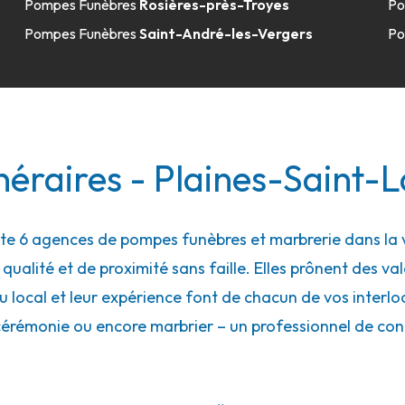
Pompes Funèbres
Rosières-près-Troyes
Po
Pompes Funèbres
Saint-André-les-Vergers
Po
50.2km
 - Montbard
néraires - Plaines-Saint-
 6 agences de pompes funèbres et marbrerie dans la vi
ualité et de proximité sans faille. Elles prônent des val
local et leur expérience font de chacun de vos interloc
cérémonie ou encore marbrier – un professionnel de con