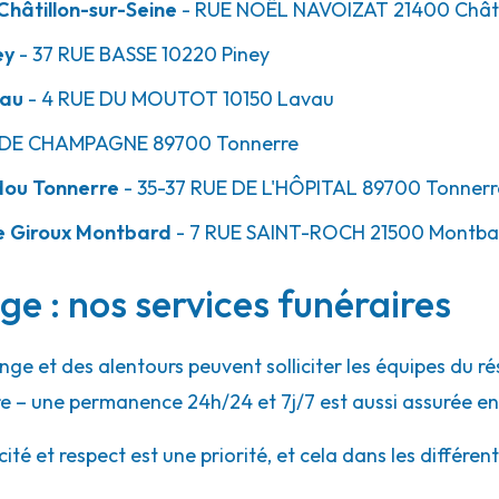
hâtillon-sur-Seine
- RUE NOËL NAVOIZAT
21400
Châti
ey
- 37 RUE BASSE
10220
Piney
vau
- 4 RUE DU MOUTOT
10150
Lavau
 DE CHAMPAGNE
89700
Tonnerre
dou Tonnerre
- 35-37 RUE DE L'HÔPITAL
89700
Tonnerr
e Giroux Montbard
- 7 RUE SAINT-ROCH
21500
Montba
e : nos services funéraires
nge et des alentours peuvent solliciter les équipes du
e – une permanence 24h/24 et 7j/7 est aussi assurée en
 et respect est une priorité, et cela dans les différent