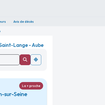
eurs
Avis de décès
e
Saint-Lange - Aube
La + proche
n-sur-Seine