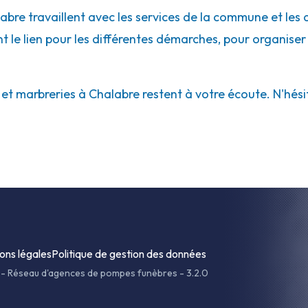
labre travaillent avec les services de la commune et les
ont le lien pour les différentes démarches, pour organiser
 marbreries à Chalabre restent à votre écoute. N'hésite
ons légales
Politique de gestion des données
-
Réseau d'agences de pompes funèbres - 3.2.0