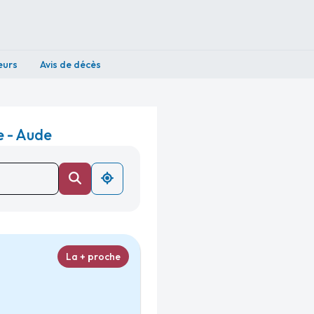
eurs
Avis de décès
e - Aude
La + proche