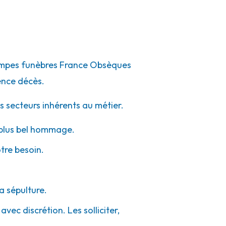
 pompes funèbres France Obsèques
ence décès.
s secteurs inhérents au métier.
e plus bel hommage.
otre besoin.
a sépulture.
vec discrétion. Les solliciter,