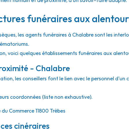
ment humain et de proximité, d'un savoir-faire adapté.
ctures funéraires aux alentou
sèques, les agents funéraires à Chalabre sont les interl
crématoriums.
ion, voici quelques établissements funéraires aux alent
roximité - Chalabre
ion, les conseillers font le lien avec le personnel d'un 
eurs coordonnées (liste non exhaustive).
e du Commerce 11800 Trèbes
ces cinéraires