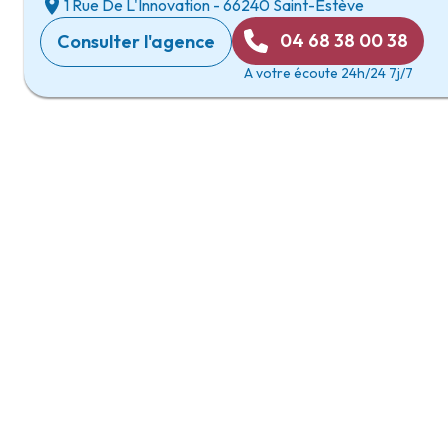
1 Rue De L'Innovation
-
66240 Saint-Estève
04 68 38 00 38
Consulter l'agence
A votre écoute 24h/24 7j/7