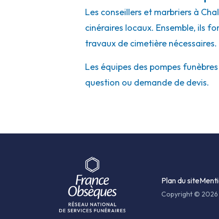
Les conseillers et marbriers à Cha
cinéraires locaux. Ensemble, ils f
travaux de cimetière nécessaires.
Les équipes des pompes funèbres et
question ou demande de devis.
Plan du site
Menti
Copyright © 2026