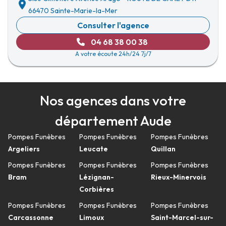
66470 Sainte-Marie-la-Mer
Consulter l'agence
04 68 38 00 38
A votre écoute 24h/24 7j/7
Nos agences dans votre
département Aude
Pompes Funèbres
Pompes Funèbres
Pompes Funèbres
Argeliers
Leucate
Quillan
Pompes Funèbres
Pompes Funèbres
Pompes Funèbres
Bram
Lézignan-
Rieux-Minervois
Corbières
Pompes Funèbres
Pompes Funèbres
Pompes Funèbres
Carcassonne
Limoux
Saint-Marcel-sur-