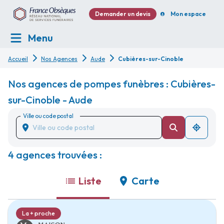
Demander un devis
Mon espace
Menu
Accueil
Nos Agences
Aude
Cubières-sur-Cinoble
Nos agences de pompes funèbres : Cubières-
sur-Cinoble - Aude
Ville ou code postal
4 agences trouvées :
Liste
Carte
La + proche