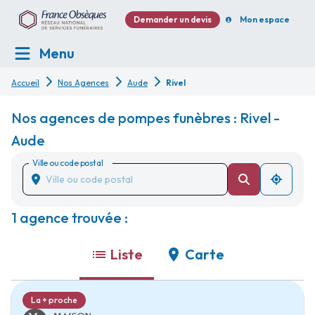
Demander un devis
Mon espace
Menu
Accueil
Nos Agences
Aude
Rivel
Nos agences de pompes funèbres : Rivel -
Aude
Ville ou code postal
1 agence trouvée :
Liste
Carte
La + proche