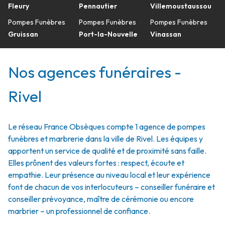
Fleury
Pennautier
Villemoustaussou
Pompes Funèbres
Pompes Funèbres
Pompes Funèbres
Gruissan
Port-la-Nouvelle
Vinassan
Nos agences funéraires -
Rivel
Le réseau France Obsèques compte 1 agence de pompes
funèbres et marbrerie dans la ville de Rivel. Les équipes y
apportent un service de qualité et de proximité sans faille.
Elles prônent des valeurs fortes : respect, écoute et
empathie. Leur présence au niveau local et leur expérience
font de chacun de vos interlocuteurs – conseiller funéraire et
conseiller prévoyance, maître de cérémonie ou encore
marbrier – un professionnel de confiance.