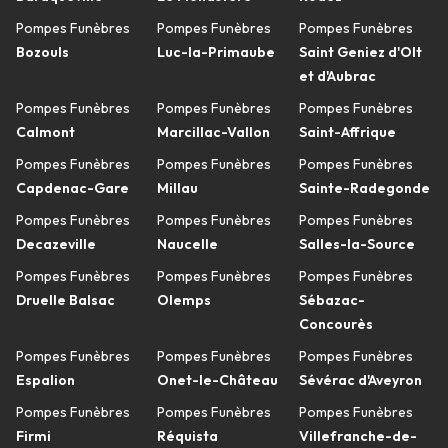
Pompes Funèbres
Pompes Funèbres
Pompes Funèbres
Bozouls
Luc-la-Primaube
Saint Geniez d'Olt
et d'Aubrac
Pompes Funèbres
Pompes Funèbres
Pompes Funèbres
Calmont
Marcillac-Vallon
Saint-Affrique
Pompes Funèbres
Pompes Funèbres
Pompes Funèbres
Capdenac-Gare
Millau
Sainte-Radegonde
Pompes Funèbres
Pompes Funèbres
Pompes Funèbres
Decazeville
Naucelle
Salles-la-Source
Pompes Funèbres
Pompes Funèbres
Pompes Funèbres
Druelle Balsac
Olemps
Sébazac-
Concourès
Pompes Funèbres
Pompes Funèbres
Pompes Funèbres
Espalion
Onet-le-Château
Sévérac d'Aveyron
Pompes Funèbres
Pompes Funèbres
Pompes Funèbres
Firmi
Réquista
Villefranche-de-