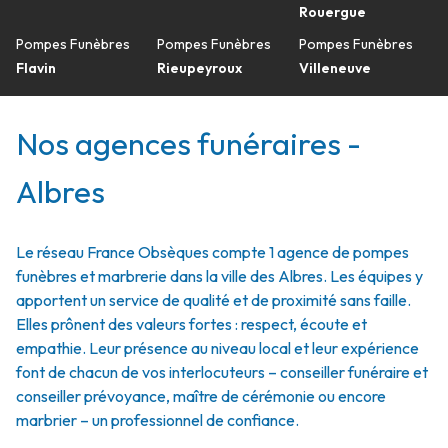
Rouergue
Pompes Funèbres
Pompes Funèbres
Pompes Funèbres
Flavin
Rieupeyroux
Villeneuve
Nos agences funéraires -
Albres
Le réseau France Obsèques compte 1 agence de pompes
funèbres et marbrerie dans la ville des Albres. Les équipes y
apportent un service de qualité et de proximité sans faille.
Elles prônent des valeurs fortes : respect, écoute et
empathie. Leur présence au niveau local et leur expérience
font de chacun de vos interlocuteurs – conseiller funéraire et
conseiller prévoyance, maître de cérémonie ou encore
marbrier – un professionnel de confiance.