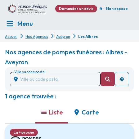
Demander un devis
Mon espace
Menu
Accueil
Nos Agences
Aveyron
Les Albres
Nos agences de pompes funèbres : Albres -
Aveyron
Ville ou code postal
1 agence trouvée :
Liste
Carte
La + proche