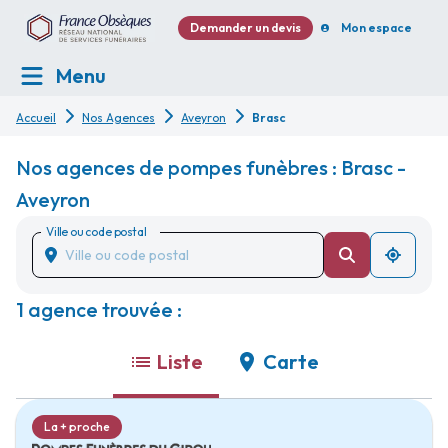
Demander un devis
Mon espace
Menu
Accueil
Nos Agences
Aveyron
Brasc
Nos agences de pompes funèbres : Brasc -
Aveyron
Ville ou code postal
1 agence trouvée :
Liste
Carte
La + proche