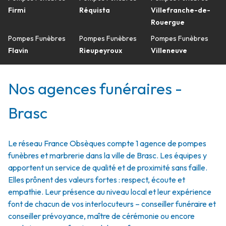
Firmi
Réquista
Villefranche-de-
Rouergue
Pompes Funèbres
Pompes Funèbres
Pompes Funèbres
Flavin
Rieupeyroux
Villeneuve
Nos agences funéraires -
Brasc
Le réseau France Obsèques compte 1 agence de pompes
funèbres et marbrerie dans la ville de Brasc. Les équipes y
apportent un service de qualité et de proximité sans faille.
Elles prônent des valeurs fortes : respect, écoute et
empathie. Leur présence au niveau local et leur expérience
font de chacun de vos interlocuteurs – conseiller funéraire et
conseiller prévoyance, maître de cérémonie ou encore