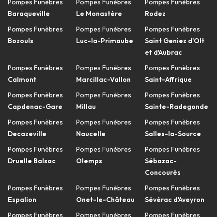
Pompes Funèbres
Pompes Funèbres
Pompes Funèbres
Baraqueville
Le Monastère
Rodez
Pompes Funèbres
Pompes Funèbres
Pompes Funèbres
Bozouls
Luc-la-Primaube
Saint Geniez d'Olt
et d'Aubrac
Pompes Funèbres
Pompes Funèbres
Pompes Funèbres
Calmont
Marcillac-Vallon
Saint-Affrique
Pompes Funèbres
Pompes Funèbres
Pompes Funèbres
Capdenac-Gare
Millau
Sainte-Radegonde
Pompes Funèbres
Pompes Funèbres
Pompes Funèbres
Decazeville
Naucelle
Salles-la-Source
Pompes Funèbres
Pompes Funèbres
Pompes Funèbres
Druelle Balsac
Olemps
Sébazac-
Concourès
Pompes Funèbres
Pompes Funèbres
Pompes Funèbres
Espalion
Onet-le-Château
Sévérac d'Aveyron
Pompes Funèbres
Pompes Funèbres
Pompes Funèbres