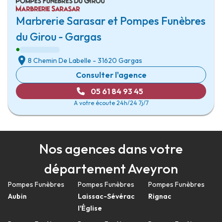
Marbrerie Sarasar et Pompes Funèbres
du Girou - Gargas
8 Chemin De Labelle
-
31620 Gargas
Consulter l'agence
05 61 84 93 45
A votre écoute 24h/24 7j/7
Nos agences dans votre
département Aveyron
Pompes Funèbres
Pompes Funèbres
Pompes Funèbres
Aubin
Laissac-Sévérac
Rignac
l'Église