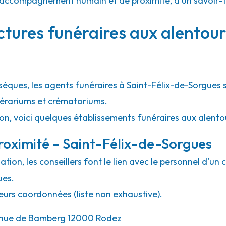
d'un accompagnement humain et de proximité, d'un savoir-
ctures funéraires aux alentour
bsèques, les agents funéraires à Saint-Félix-de-Sorgues 
unérariums et crématoriums.
ion, voici quelques établissements funéraires aux alento
roximité - Saint-Félix-de-Sorgues
ion, les conseillers font le lien avec le personnel d'un 
ues.
eurs coordonnées (liste non exhaustive).
nue de Bamberg 12000 Rodez