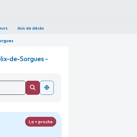
eurs
Avis de décès
orgues
lix-de-Sorgues -
La + proche