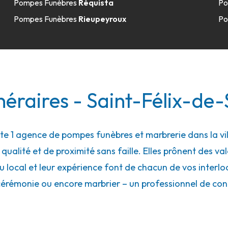
Pompes Funèbres
Réquista
Po
Pompes Funèbres
Rieupeyroux
Po
éraires - Saint-Félix-de
 1 agence de pompes funèbres et marbrerie dans la vill
ualité et de proximité sans faille. Elles prônent des val
local et leur expérience font de chacun de vos interloc
cérémonie ou encore marbrier – un professionnel de con