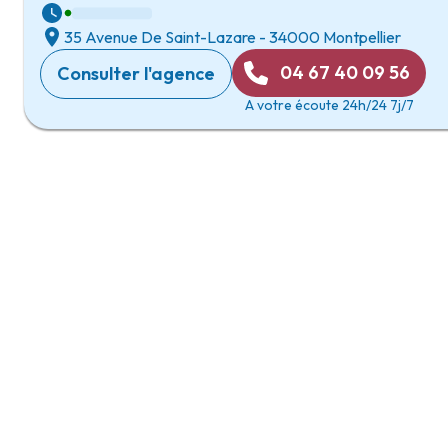
35 Avenue De Saint-Lazare
-
34000 Montpellier
04 67 40 09 56
Consulter l'agence
A votre écoute 24h/24 7j/7