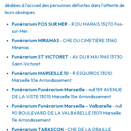
dédiées à l'accueil des personnes défuntes dans l'attente de
leurs obsèques.
Funérarium
FOS SUR MER
- R
DU MARAIS
13270
Fos-
sur-Mer
Funérarium
MIRAMAS
- CHE
DU CIMETIÈRE
13140
Miramas
Funérarium
ST VICTORET
- AV
DU 8 MAI 1945
13730
Saint-Victoret
Funérarium
MARSEILLE 10
- R
ESQUIROS
13010
Marseille 10e Arrondissement
Funérarium
Funérarium Marseille
- null
159 AVENUE
DE LA VISTE
13015
Marseille 15e Arrondissement
Funérarium
Funérarium Marseille - Valbarelle
- null
90 BOULEVARD DE LA VALBARELLE
13011
Marseille
11e Arrondissement
Funérarium
TARASCON
- CHE
DE LA DRAILLE