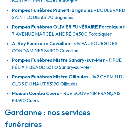
BARTHÉLÉMY
13400
Aubagne
Pompes Funèbres Pianetti Brignoles
- BOULEVARD
SAINT LOUIS
83170
Brignoles
Pompes Funèbres OLIVIER FUNÉRAIRE Forcalquier
-
7 AVENUE MARCEL ANDRÉ
04300
Forcalquier
A. Rey Funéraire Cavaillon
- 414 FAUBOURG DES
CONDAMINES
84300
Cavaillon
Pompes Funèbres Mistre Sanary-sur-Mer
- 11 RUE
FÉLIX PIJEAUD
83110
Sanary-sur-Mer
Pompes Funèbres Mistre Ollioules
- 142 CHEMIN DU
CLOS DU HAUT
83190
Ollioules
Maison Comba Cuers
- RUE SOUVENIR FRANÇAIS
83390
Cuers
Gardanne : nos services
funéraires