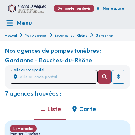
Demander un devis
Mon espace
Menu
Accueil
Nos Agences
Bouches-du-Rhône
Gardanne
Nos agences de pompes funèbres :
Gardanne - Bouches-du-Rhône
Ville ou code postal
7 agences trouvées :
Liste
Carte
La + proche