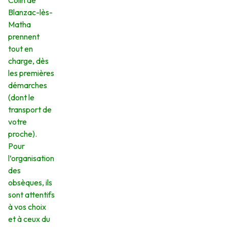
Colin de
Blanzac-lès-
Matha
prennent
tout en
charge, dès
les premières
démarches
(dont le
transport de
votre
proche).
Pour
l’organisation
des
obsèques, ils
sont attentifs
à vos choix
et à ceux du