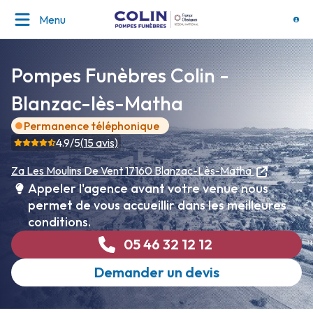
Menu
Pompes Funèbres Colin -
Blanzac-lès-Matha
Permanence téléphonique
4.9
/5
(
15
avis)
Za Les Moulins De Vent
17160 Blanzac-Lès-Matha
Appeler l'agence avant votre venue nous
permet de vous accueillir dans les meilleures
conditions.
05 46 32 12 12
Demander un devis