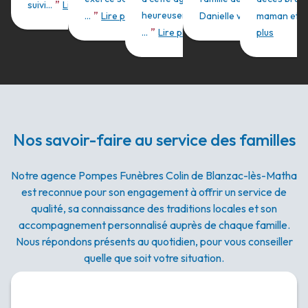
”
suivi...
Lire plus
”
”
heureusement pour nous
...
Lire plus
Danielle vous ...
maman et ch
Lire plu
”
...
Lire plus
plus
Nos savoir-faire au service des familles
Notre agence Pompes Funèbres Colin de Blanzac-lès-Matha
est reconnue pour son engagement à offrir un service de
qualité, sa connaissance des traditions locales et son
accompagnement personnalisé auprès de chaque famille.
Nous répondons présents au quotidien, pour vous conseiller
quelle que soit votre situation.