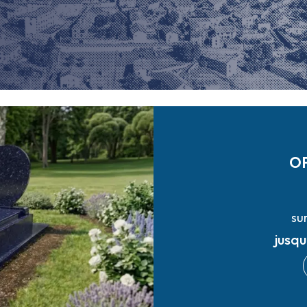
O
su
jusq