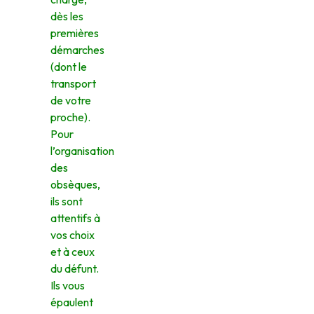
dès les
premières
démarches
(dont le
transport
de votre
proche).
Pour
l’organisation
des
obsèques,
ils sont
attentifs à
vos choix
et à ceux
du défunt.
Ils vous
épaulent