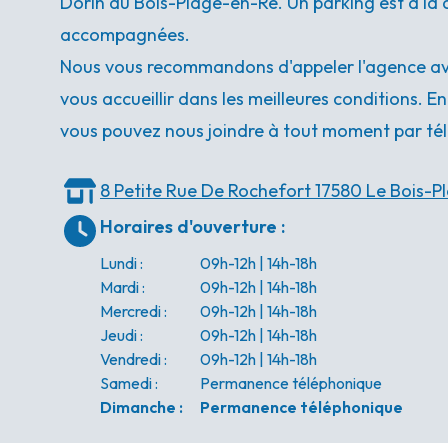
Dorin du Bois-Plage-en-Ré. Un parking est à la d
accompagnées.
Nous vous recommandons d'appeler l'agence ava
vous accueillir dans les meilleures conditions. E
vous pouvez nous joindre à tout moment par tél
8 Petite Rue De Rochefort
17580 Le Bois-P
Horaires d'ouverture
:
Lundi
:
09h-12h | 14h-18h
Mardi
:
09h-12h | 14h-18h
Mercredi
:
09h-12h | 14h-18h
Jeudi
:
09h-12h | 14h-18h
Vendredi
:
09h-12h | 14h-18h
Samedi
:
Permanence téléphonique
Dimanche
:
Permanence téléphonique