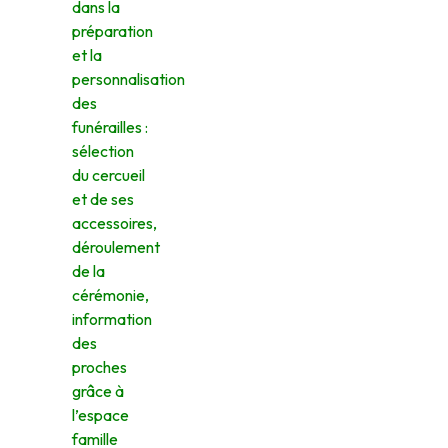
dans la
préparation
et la
personnalisation
des
funérailles :
sélection
du cercueil
et de ses
accessoires,
déroulement
de la
cérémonie,
information
des
proches
grâce à
l’espace
famille