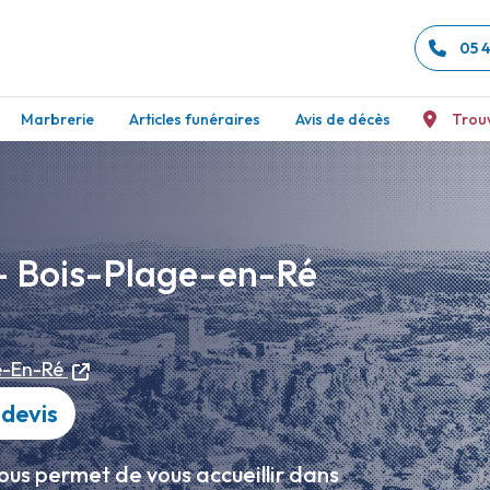
05 
Marbrerie
Articles funéraires
Avis de décès
Trou
- Bois-Plage-en-Ré
e-En-Ré
devis
ous permet de vous accueillir dans