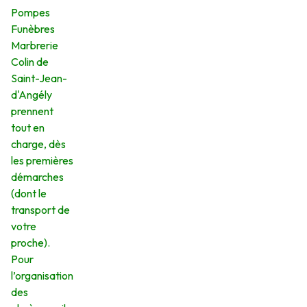
Pompes
Funèbres
Marbrerie
Colin de
Saint-Jean-
d'Angély
prennent
tout en
charge, dès
les premières
démarches
(dont le
transport de
votre
proche).
Pour
l’organisation
des