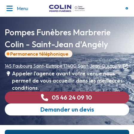
Menu
Pompes Funèbres Marbrerie
Colin - Saint-Jean d'Angély
Permanence téléphonique
145 Faubourg Saint-Eutrope
17400 Saint-Jean-D'Angély
Appeler l'agence avant votre venue nous
permet de vous accueillir dans les meilleures
conditions.
05 46 24 09 10
Demander un devis