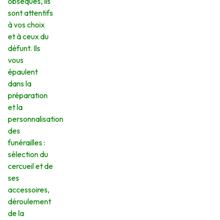
obsèques, ils
sont attentifs
à vos choix
et à ceux du
défunt. Ils
vous
épaulent
dans la
préparation
et la
personnalisation
des
funérailles :
sélection du
cercueil et de
ses
accessoires,
déroulement
de la