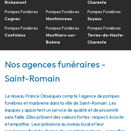
Richemont
Charente
Pompes Funèbres
Pompes Funèbres
Pompes Funèbres
Cognac
Montmoreau
Soyaux
Pompes Funèbres
Pompes Funèbres
Pompes Funèbres
Confolens
Mouthiers-sur-
Terres-de-Haute-
Boëme
Charente
Nos agences funéraires -
Saint-Romain
Le réseau France Obsèques compte 1 agence de pompes
funèbres et marbrerie dans la ville de Saint-Romain. Les
équipes y apportent un service de qualité et de proximité
sans faille. Elles prônent des valeurs fortes : respect, écoute
et empathie. Leur présence au niveau local et leur