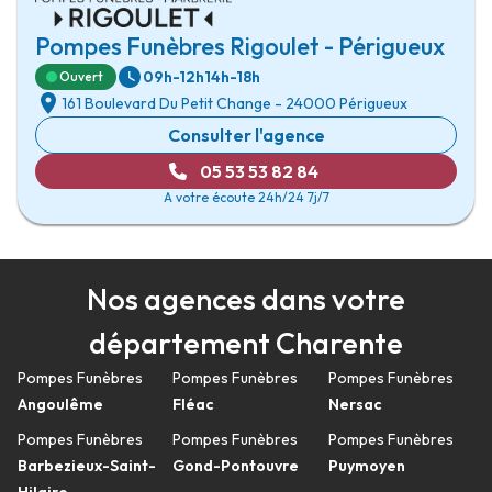
Pompes Funèbres Rigoulet - Périgueux
09h-12h
14h-18h
Ouvert
161 Boulevard Du Petit Change
-
24000 Périgueux
Consulter l'agence
05 53 53 82 84
A votre écoute 24h/24 7j/7
Nos agences dans votre
département Charente
Pompes Funèbres
Pompes Funèbres
Pompes Funèbres
Angoulême
Fléac
Nersac
Pompes Funèbres
Pompes Funèbres
Pompes Funèbres
Barbezieux-Saint-
Gond-Pontouvre
Puymoyen