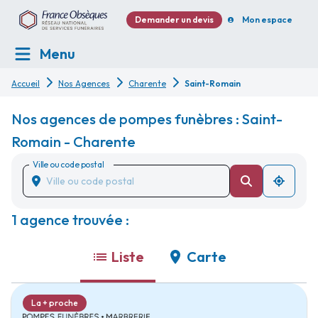
Demander un devis
Mon espace
Menu
Accueil
Nos Agences
Charente
Saint-Romain
Nos agences de pompes funèbres : Saint-
Romain - Charente
Ville ou code postal
1 agence trouvée :
Liste
Carte
La + proche