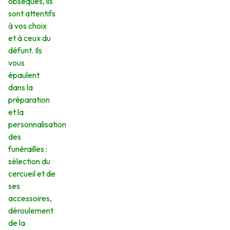
obsèques, ils
sont attentifs
à vos choix
et à ceux du
défunt. Ils
vous
épaulent
dans la
préparation
et la
personnalisation
des
funérailles :
sélection du
cercueil et de
ses
accessoires,
déroulement
de la