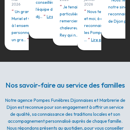
Nous teno
conseillés et entourés par toute
2026
2026
“
Je tenais tout
notre sincè
l’équipe des pompes funèbres
“
“
Un grand merci à
Nous tenons, mon frèr
particulièrement à
reconnaissa
”
dij...
Lire plus
Muriel et Céline ainsi qu
et moi, à exprimer notre
remercier grandement et
de Dijon pour
à l ensemble du
reconnaissance envers
chaleureusement Madame
personnel qui ont été d
les Pompes Funèbres
”
Rey qui n...
Lire plus
”
”
un gra...
Lire plus
...
Lire plus
Nos savoir-faire au service des familles
Notre agence Pompes Funèbres Dijonnaises et Marbrerie de
Dijon est reconnue pour son engagement à offrir un service
de qualité, sa connaissance des traditions locales et son
accompagnement personnalisé auprès de chaque famille.
Nous répondons présents au quotidien, pour vous conseiller