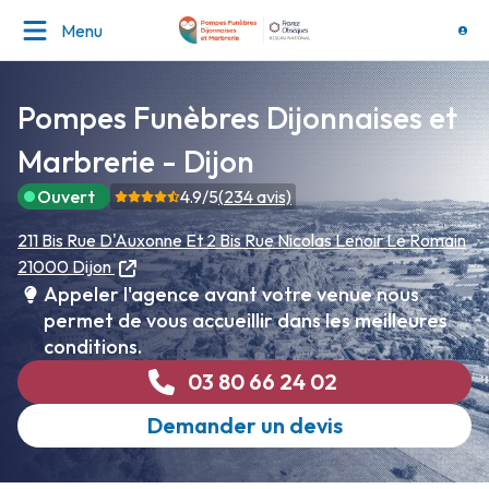
Menu
Pompes Funèbres Dijonnaises et
Marbrerie - Dijon
Ouvert
4.9
/5
(
234
avis)
211 Bis Rue D'Auxonne Et 2 Bis Rue Nicolas Lenoir Le Romain
21000 Dijon
Appeler l'agence avant votre venue nous
permet de vous accueillir dans les meilleures
conditions.
03 80 66 24 02
Demander un devis