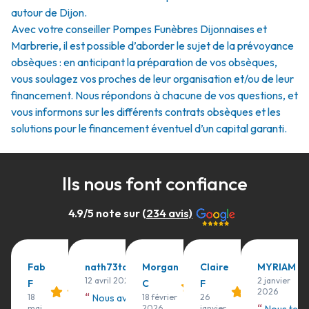
autour de Dijon.
Avec votre conseiller Pompes Funèbres Dijonnaises et
Marbrerie, il est possible d’aborder le sujet de la prévoyance
obsèques : en anticipant la préparation de vos obsèques,
vous soulagez vos proches de leur organisation et/ou de leur
financement. Nous répondons à chacune de vos questions, et
vous informons sur les différents contrats obsèques et les
solutions pour le financement éventuel d’un capital garanti.
Ils nous font confiance
4.9
/5 note sur (
234
avis)
Fab
nath73tatali
Morgan
Claire
MYRIAM
12 avril 2026
2 janvier
F
C
F
2026
“
18
Nous avons été très bien
18 février
26
“
mai
2026
janvier