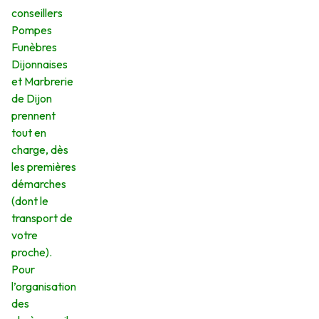
conseillers
Pompes
Funèbres
Dijonnaises
et Marbrerie
de Dijon
prennent
tout en
charge, dès
les premières
démarches
(dont le
transport de
votre
proche).
Pour
l’organisation
des