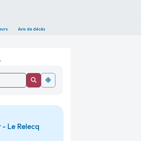
eurs
Avis de décès
e
 - Le Relecq