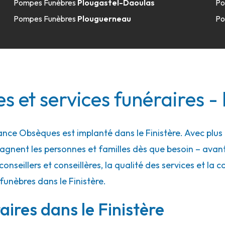
Pompes Funèbres
Plougastel-Daoulas
Po
Pompes Funèbres
Plouguerneau
Po
 - Plabennec
 et services funéraires - 
ce Obsèques est implanté dans le Finistère. Avec plus 
gnent les personnes et familles dès que besoin – ava
conseillers et conseillères, la qualité des services et la 
funèbres dans le Finistère.
 - Plouguerneau
ires dans le Finistère