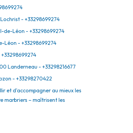
98699274
Lochrist
- +33298699274
ol-de-Léon
- +33298699274
de-Léon
- +33298699274
 +33298699274
00
Landerneau
- +33298216677
ozon
- +33298270422
llir et d'accompagner au mieux les
e marbriers – maîtrisent les