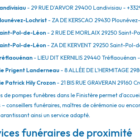
ndivisiau
- 29 RUE D'ARVOR
29400
Landivisiau
- +332
lounévez-Lochrist
- ZA DE KERSCAO
29430
Plounévez-
aint-Pol-de-Léon
- 2 RUE DE MORLAIX
29250
Saint-P
l-de-Léon -
aint-Pol-de-Léon
- ZA DE KERVENT
29250
Saint-Pol-
réflaouénan
- LIEU DIT KERNILIS
29440
Tréflaouénan
-
ie Prigent Landerneau
- 8 ALLÉE DE L'HERMITAGE
298
 Patrick Hily Crozon
- 21 BIS RUE GRAVERAN
29160
Cr
es de pompes funèbres dans le Finistère permet d'accuei
 – conseillers funéraires, maîtres de cérémonie ou encor
l-de-Léon -
garantissant ainsi un service adapté.
rvices funéraires de proximité