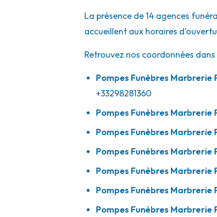
02 98 04 00 22
Consulter l'agence
La présence de 14 agences funérai
A votre écoute 24h/24 7j/7
accueillent aux horaires d'ouvert
Retrouvez nos coordonnées dans le
Pompes Funèbres Calarnou - Landivisi
Pompes Funèbres Marbrerie 
+33298281360
29 Rue D'Arvor
-
29400 Landivisiau
Pompes Funèbres Marbrerie 
02 98 69 92 74
Consulter l'agence
Pompes Funèbres Marbrerie 
A votre écoute 24h/24 7j/7
Pompes Funèbres Marbrerie 
Pompes Funèbres Marbrerie Pr
Pompes Funèbres Calarnou - Plounéve
Pompes Funèbres Marbrerie 
Za De Kerscao
-
29430 Plounévez-Lochrist
Pompes Funèbres Marbrerie 