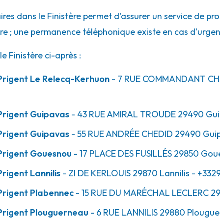
res dans le Finistère permet d'assurer un service de pro
ure ; une permanence téléphonique existe en cas d'urgen
 Finistère ci-après :
au
Prigent Le Relecq-Kerhuon
- 7 RUE COMMANDANT C
Prigent Guipavas
- 43 RUE AMIRAL TROUDE
29490
Gui
Prigent Guipavas
- 55 RUE ANDRÉE CHEDID
29490
Gui
Prigent Gouesnou
- 17 PLACE DES FUSILLÉS
29850
Gou
igent Lannilis
- ZI DE KERLOUIS
29870
Lannilis
- +332
z-Lochrist
Prigent Plabennec
- 15 RUE DU MARÉCHAL LECLERC
29
Prigent Plouguerneau
- 6 RUE LANNILIS
29880
Plougue