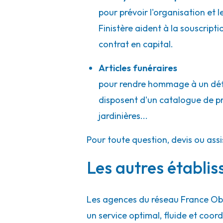
02 98 21 66 77
Consulter l'agence
pour prévoir l'organisation et 
A votre écoute 24h/24 7j/7
Finistère aident à la souscript
contrat en capital.
Pompes Funèbres et Marbrerie Patrick 
Articles funéraires
pour rendre hommage à un défun
21 Bis Rue Graveran
-
29160 Crozon
disposent d'un catalogue de prod
02 98 27 04 22
Consulter l'agence
jardinières...
A votre écoute 24h/24 7j/7
Pour toute question, devis ou ass
Les autres établis
Les agences du réseau France Obs
un service optimal, fluide et co