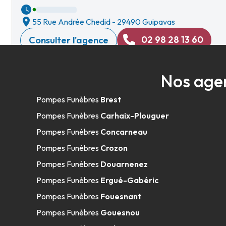
55 Rue Andrée Chedid
-
29490 Guipavas
02 98 28 13 60
Consulter l'agence
A votre écoute 24h/24 7j/7
Nos agen
Pompes Funèbres et Marbrerie Prigen
Pompes Funèbres
Brest
Pompes Funèbres
Carhaix-Plouguer
17 Place Des Fusillés
-
29850 Gouesnou
Pompes Funèbres
Concarneau
02 98 28 13 60
Consulter l'agence
Pompes Funèbres
Crozon
A votre écoute 24h/24 7j/7
Pompes Funèbres
Douarnenez
Pompes Funèbres
Ergué-Gabéric
Pompes Funèbres
Fouesnant
Pompes Funèbres et Marbrerie Prigent 
Pompes Funèbres
Gouesnou