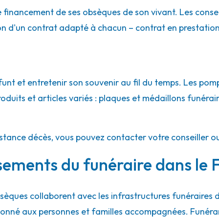
le financement de ses obsèques de son vivant. Les conse
ion d'un contrat adapté à chacun – contrat en prestatio
Hily - Crozon
t et entretenir son souvenir au fil du temps. Les pomp
uits et articles variés : plaques et médaillons funéraires
istance décès, vous pouvez contacter votre conseiller o
sements du funéraire dans le F
èques collaborent avec les infrastructures funéraires
ordonné aux personnes et familles accompagnées. Funéra