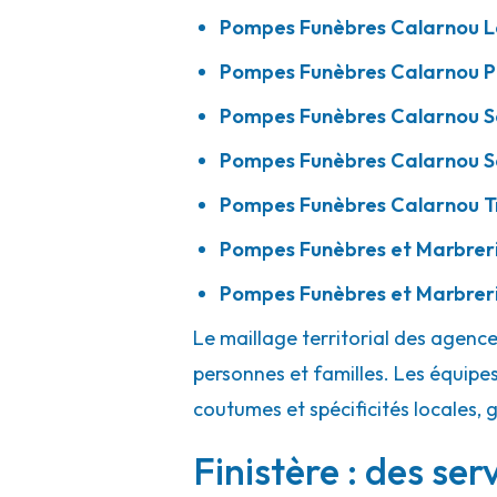
02 98 69 92 74
Consulter l'agence
Pompes Funèbres Calarnou La
A votre écoute 24h/24 7j/7
Pompes Funèbres Calarnou P
Pompes Funèbres Calarnou S
Pompes Funèbres Calarnou - Saint-Po
Pompes Funèbres Calarnou S
Centre
Pompes Funèbres Calarnou T
2 Rue De Morlaix
-
29250 Saint-Pol-de-Léon
Pompes Funèbres et Marbrer
02 98 69 92 74
Consulter l'agence
Pompes Funèbres et Marbrerie
A votre écoute 24h/24 7j/7
Le maillage territorial des agenc
personnes et familles. Les équipes
Pompes Funèbres Calarnou - Saint-Po
coutumes et spécificités locales, 
Kervent
Finistère : des se