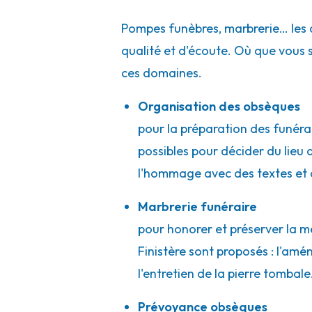
Za De Kervent
-
29250 Saint-Pol-de-Léon
02 98 69 92 74
Consulter l'agence
Pompes funèbres, marbrerie… les 
qualité et d'écoute. Où que vous
A votre écoute 24h/24 7j/7
ces domaines.
Organisation des obsèques
Pompes Funèbres Calarnou - Tréflaou
pour la préparation des funérai
Lieu Dit Kernilis
-
29440 Tréflaouénan
possibles pour décider du lieu d
l'hommage avec des textes et 
02 98 69 92 74
Consulter l'agence
A votre écoute 24h/24 7j/7
Marbrerie funéraire
pour honorer et préserver la m
Finistère sont proposés : l'am
Pompes Funèbres et Marbrerie Prigen
l'entretien de la pierre tombal
8 Allée De L'Hermitage
-
29800 Landerneau
Prévoyance obsèques