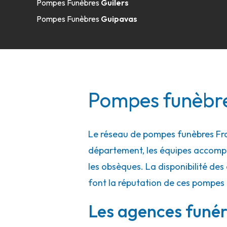
Pompes Funèbres
Guilers
Zi De Kerlouis
-
29870 Lannilis
Pompes Funèbres
Guipavas
02 59 32 03 11
Consulter l'agence
A votre écoute 24h/24 7j/7
Pompes Funèbres et Marbrerie Prigent
Pompes funèbres
15 Rue Du Maréchal Leclerc
-
29860 Plabennec
02 98 33 02 91
Consulter l'agence
Le réseau de pompes funèbres Fran
département, les équipes accompa
A votre écoute 24h/24 7j/7
les obsèques. La disponibilité des 
font la réputation de ces pompes 
Pompes Funèbres et Marbrerie Prigent
Les agences funéra
6 Rue Lannilis
-
29880 Plouguerneau