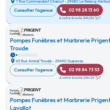
7 Rue Commandant Charcot
-
29480 Le Relecq-Kerhu
02 98 28 13 60
Consulter l'agence
A votre écoute 24h/24 7j/7
Pompes Funèbres et Marbrerie Prigent
Troude
43 Rue Amiral Troude
-
29490 Guipavas
02 98 84 73 53
Consulter l'agence
A votre écoute 24h/24 7j/7
Pompes Funèbres et Marbrerie Prigent
Lavallot