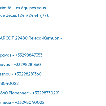
ximité. Les équipes vous
ce décès (24h/24 et 7j/7).
HARCOT
29480
Relecq-Kerhuon
-
pavas
- +33298847353
pavas
- +33298281360
esnou
- +33298281360
98040022
860
Plabennec
- +33298330291
rneau
- +33298040022