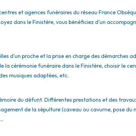
centres et agences funéraires du réseau France Obsèq
 soyez dans le Finistère, vous bénéficiez d'un accompa
énan
lles d'un proche et la prise en charge des démarches adm
e la cérémonie funéraire dans le Finistère, choisir le cerc
des musiques adaptées, etc.
émoire du défunt. Différentes prestations et des travaux
énagement de la sépulture (caveau ou cavurne, pose du 
t - Landerneau
e…