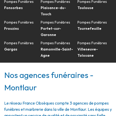
Pompes Funèbres
Pompes Funèbres
Pompes Funèbres
Fonsorbes
Plaisance-du-
Toulouse
Touch
Pompes Funèbres
Pompes Funèbres
Pompes Funèbres
Frouzins
Portet-sur-
Tournefeuille
Garonne
Pompes Funèbres
Pompes Funèbres
Pompes Funèbres
Gargas
Ramonville-Saint-
Villeneuve-
Agne
Tolosane
Nos agences funéraires -
Montlaur
Le réseau France Obsèques compte 3 agences de pompes
funèbres et marbrerie dans la ville de Montlaur. Les équipes y
apportent un service de qualité et de proximité sans faille.