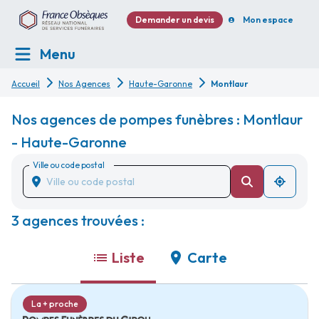
Demander un devis
Mon espace
Menu
Accueil
Nos Agences
Haute-Garonne
Montlaur
Nos agences de pompes funèbres : Montlaur
- Haute-Garonne
Ville ou code postal
3 agences trouvées :
Liste
Carte
La + proche