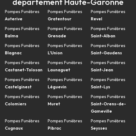
département Haute-Garonne
Pompes Funèbres
Pompes Funèbres
Pompes Funèbres
Auterive
Gratentour
Revel
Pompes Funèbres
Pompes Funèbres
Pompes Funèbres
Balma
Grenade
Saint-Alban
Pompes Funèbres
Pompes Funèbres
Pompes Funèbres
Blagnac
L'Union
Saint-Gaudens
Pompes Funèbres
Pompes Funèbres
Pompes Funèbres
Castanet-Tolosan
Launaguet
Saint-Jean
Pompes Funèbres
Pompes Funèbres
Pompes Funèbres
Castelginest
Léguevin
Saint-Lys
Pompes Funèbres
Pompes Funèbres
Pompes Funèbres
Colomiers
Muret
Saint-Orens-de-
Gameville
Pompes Funèbres
Pompes Funèbres
Pompes Funèbres
Cugnaux
Pibrac
Seysses