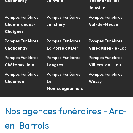
Chalindrey
Joinville
Thonnance-lès-
Joinville
Pompes Funèbres
Pompes Funèbres
Pompes Funèbres
Chamarandes-
Jonchery
Val-de-Meuse
Choignes
Pompes Funèbres
Pompes Funèbres
Pompes Funèbres
Chancenay
La Porte du Der
Villegusien-le-Lac
Pompes Funèbres
Pompes Funèbres
Pompes Funèbres
Châteauvillain
Langres
Villiers-en-Lieu
Pompes Funèbres
Pompes Funèbres
Pompes Funèbres
Chaumont
Le
Wassy
Montsaugeonnais
Nos agences funéraires - Arc-
en-Barrois