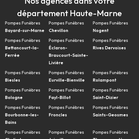
Nos agences dans votre
département Haute-Marne
Pompes Funèbres
Pompes Funèbres
Pompes Funèbres
Bayard-sur-Marne
Chevillon
Nogent
Pompes Funèbres
Pompes Funèbres
Pompes Funèbres
Bettancourt-la-
Éclaron-
Rives Dervoises
Ferrée
Braucourt-Sainte-
Livière
Pompes Funèbres
Pompes Funèbres
Pompes Funèbres
Biesles
Eurville-Bienville
Rolampont
Pompes Funèbres
Pompes Funèbres
Pompes Funèbres
Bologne
Fayl-Billot
Saint-Dizier
Pompes Funèbres
Pompes Funèbres
Pompes Funèbres
Bourbonne-les-
Froncles
Saints-Geosmes
Bains
Pompes Funèbres
Pompes Funèbres
Pompes Funèbres