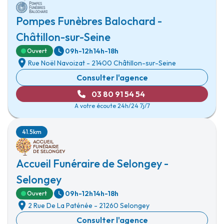
Pompes Funèbres Balochard -
Châtillon-sur-Seine
09h-12h
14h-18h
Ouvert
Rue Noël Navoizat
-
21400 Châtillon-sur-Seine
Consulter l'agence
03 80 91 54 54
A votre écoute 24h/24 7j/7
41.5km
Accueil Funéraire de Selongey -
Selongey
09h-12h
14h-18h
Ouvert
2 Rue De La Paténée
-
21260 Selongey
Consulter l'agence