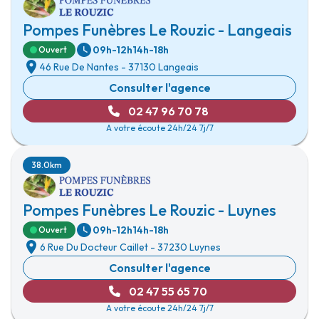
Pompes Funèbres Le Rouzic - Langeais
09h-12h
14h-18h
Ouvert
46 Rue De Nantes
-
37130 Langeais
Consulter l'agence
02 47 96 70 78
A votre écoute 24h/24 7j/7
38.0km
Pompes Funèbres Le Rouzic - Luynes
09h-12h
14h-18h
Ouvert
6 Rue Du Docteur Caillet
-
37230 Luynes
Consulter l'agence
02 47 55 65 70
A votre écoute 24h/24 7j/7