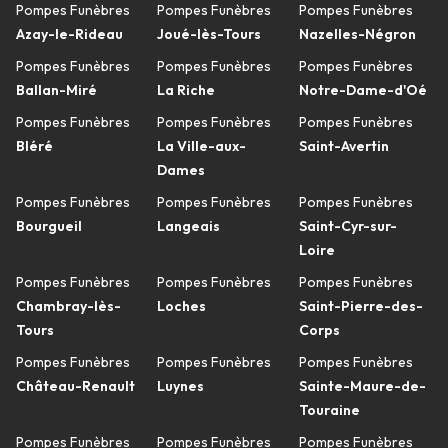
Pompes Funèbres
Pompes Funèbres
Pompes Funèbres
Azay-le-Rideau
Joué-lès-Tours
Nazelles-Négron
Pompes Funèbres
Pompes Funèbres
Pompes Funèbres
Ballan-Miré
La Riche
Notre-Dame-d'Oé
Pompes Funèbres
Pompes Funèbres
Pompes Funèbres
Bléré
La Ville-aux-
Saint-Avertin
Dames
Pompes Funèbres
Pompes Funèbres
Pompes Funèbres
Bourgueil
Langeais
Saint-Cyr-sur-
Loire
Pompes Funèbres
Pompes Funèbres
Pompes Funèbres
Chambray-lès-
Loches
Saint-Pierre-des-
Tours
Corps
Pompes Funèbres
Pompes Funèbres
Pompes Funèbres
Château-Renault
Luynes
Sainte-Maure-de-
Touraine
Pompes Funèbres
Pompes Funèbres
Pompes Funèbres