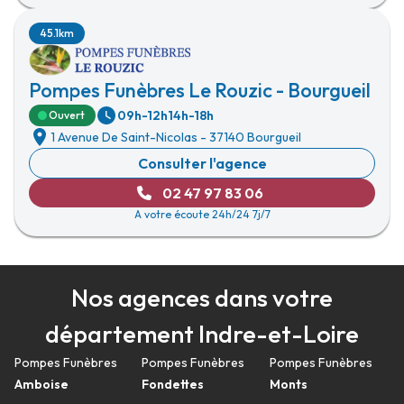
45.1km
Pompes Funèbres Le Rouzic - Bourgueil
09h-12h
14h-18h
Ouvert
1 Avenue De Saint-Nicolas
-
37140 Bourgueil
Consulter l'agence
02 47 97 83 06
A votre écoute 24h/24 7j/7
Nos agences dans votre
département Indre-et-Loire
Pompes Funèbres
Pompes Funèbres
Pompes Funèbres
Amboise
Fondettes
Monts