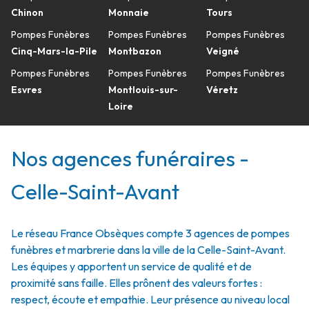
Chinon
Monnaie
Tours
Pompes Funèbres
Pompes Funèbres
Pompes Funèbres
Cinq-Mars-la-Pile
Montbazon
Veigné
Pompes Funèbres
Pompes Funèbres
Pompes Funèbres
Esvres
Montlouis-sur-
Véretz
Loire
Nos agences funéraires -
Celle-Saint-Avant
Le réseau France Obsèques compte 3 agences de pompes
funèbres et marbrerie dans la ville de la Celle-Saint-Avant.
Les équipes y apportent un service de qualité et de
proximité sans faille. Elles prônent des valeurs fortes :
respect, écoute et empathie. Leur présence au niveau local