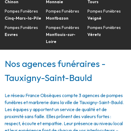
Chinon
Monnaie
Tours
Pompes Funèbres
Pompes Funèbres
Pompes Funèbres
Cinq-Mars-la-Pile
Montbazon
Veigné
Pompes Funèbres
Pompes Funèbres
Pompes Funèbres
Esvres
Montlouis-sur-
Véretz
Loire
Nos agences funéraires -
Tauxigny-Saint-Bauld
Le réseau France Obsèques compte 3 agences de pompes
funèbres et marbrerie dans la ville de Tauxigny-Saint-Bauld.
Les équipes y apportent un service de qualité et de
proximité sans faille. Elles prônent des valeurs fortes :
respect, écoute et empathie. Leur présence au niveau local
et leur expérience font de chacun de vos interlocuteurs –