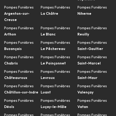
Pompes Funèbres
Pompes Funèbres
Pompes Funèbres
Argenton-sur-
La Châtre
Niherne
Creuse
Pompes Funèbres
Pompes Funèbres
Pompes Funèbres
Arthon
Le Blanc
Reuilly
Pompes Funèbres
Pompes Funèbres
Pompes Funèbres
Buzançais
Le Pêchereau
Saint-Gaultier
Pompes Funèbres
Pompes Funèbres
Pompes Funèbres
Chabris
Le Poinçonnet
Saint-Marcel
Pompes Funèbres
Pompes Funèbres
Pompes Funèbres
Châteauroux
Levroux
Saint-Maur
Pompes Funèbres
Pompes Funèbres
Pompes Funèbres
Châtillon-sur-Indre
Luant
Valençay
Pompes Funèbres
Pompes Funèbres
Pompes Funèbres
Déols
Luçay-le-Mâle
Vatan
Pompes Funèbres
Pompes Funèbres
Pompes Funèbres