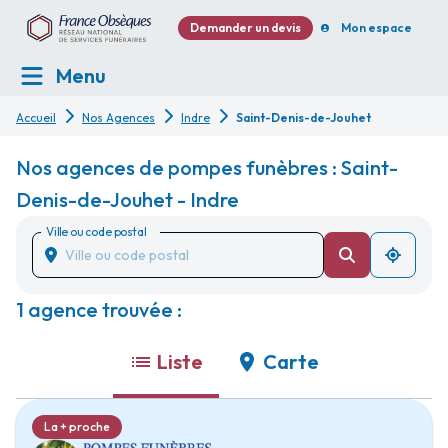
Demander un devis
Mon espace
Menu
Accueil
Nos Agences
Indre
Saint-Denis-de-Jouhet
Nos agences de pompes funèbres : Saint-
Denis-de-Jouhet - Indre
Ville ou code postal
1 agence trouvée :
Liste
Carte
La + proche