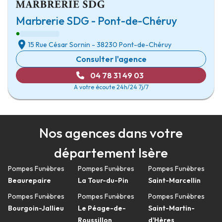
Marbrerie SDG - Pont-de-Chéruy
15 Rue César Sornin
-
38230 Pont-de-Chéruy
Consulter l'agence
04 78 31 49 03
A votre écoute 24h/24 7j/7
Nos agences dans votre
département Isère
Pompes Funèbres
Pompes Funèbres
Pompes Funèbres
Beaurepaire
La Tour-du-Pin
Saint-Marcellin
Pompes Funèbres
Pompes Funèbres
Pompes Funèbres
Bourgoin-Jallieu
Le Péage-de-
Saint-Martin-
Roussillon
d'Hères