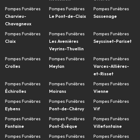
Pompes Funèbres
Pompes Funèbres
Pompes Funèbres
Charvieu-
Le Pont-de-Claix
Sassenage
Chavagneux
Pompes Funèbres
Pompes Funèbres
Pompes Funèbres
Claix
Les Avenières
Seyssinet-Pariset
Veyrins-Thuellin
Pompes Funèbres
Pompes Funèbres
Pompes Funèbres
Crolles
Meylan
Varces-Allières-
et-Risset
Pompes Funèbres
Pompes Funèbres
Pompes Funèbres
Échirolles
Moirans
Vienne
Pompes Funèbres
Pompes Funèbres
Pompes Funèbres
Eybens
Pont-de-Chéruy
Vif
Pompes Funèbres
Pompes Funèbres
Pompes Funèbres
Fontaine
Pont-Évêque
Villefontaine
Pompes Funèbres
Pompes Funèbres
Pompes Funèbres