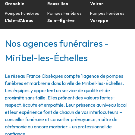
Grenoble
Roussillon
Voiron
Pompes Funèbres
Pompes Funèbres
Pompes Funèbres
L'Isle-d'Abeau
Saint-Égrève
Voreppe
Nos agences funéraires -
Miribel-les-Échelles
Le réseau France Obsèques compte 1 agence de pompes
funèbres et marbrerie dans la ville de Miribel-les-Échelles.
Les équipes y apportent un service de qualité et de
proximité sans faille. Elles prônent des valeurs fortes :
respect, écoute et empathie. Leur présence au niveau local
et leur expérience font de chacun de vos interlocuteurs –
conseiller funéraire et conseiller prévoyance, maître de
cérémonie ou encore marbrier – un professionnel de
confiance.