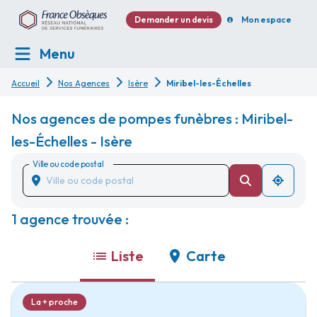
Demander un devis
Mon espace
Menu
Accueil
Nos Agences
Isère
Miribel-les-Échelles
Nos agences de pompes funèbres : Miribel-
les-Échelles - Isère
Ville ou code postal
1 agence trouvée :
Liste
Carte
La + proche