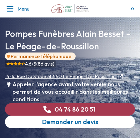
Menu
Pompes Funèbres Alain Besset -
Le Péage-de-Roussillon
Permanence téléphonique
4.6
/5
(
86
avis)
14-16 Rue Du Stade
38550 Le Péage-De-Roussillon
Appeler l'agence avant votre venue nous
permet de vous accueillir dans les meilleures
conditions.
04 74 86 20 51
Demander un devis