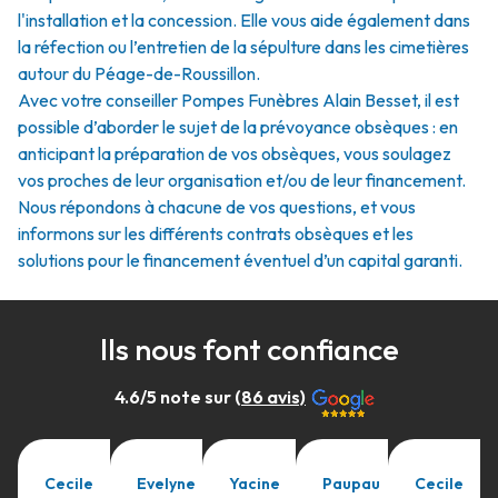
l'installation et la concession. Elle vous aide également dans
la réfection ou l’entretien de la sépulture dans les cimetières
autour du Péage-de-Roussillon.
Avec votre conseiller Pompes Funèbres Alain Besset, il est
possible d’aborder le sujet de la prévoyance obsèques : en
anticipant la préparation de vos obsèques, vous soulagez
vos proches de leur organisation et/ou de leur financement.
Nous répondons à chacune de vos questions, et vous
informons sur les différents contrats obsèques et les
solutions pour le financement éventuel d’un capital garanti.
Ils nous font confiance
4.6
/5 note sur (
86
avis)
Cecile
Evelyne
Yacine
Paupau
Cecile