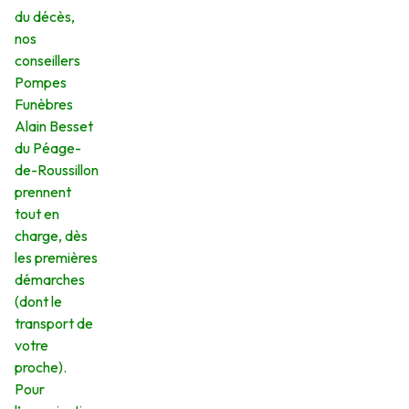
du décès,
nos
conseillers
Pompes
Funèbres
Alain Besset
du Péage-
de-Roussillon
prennent
tout en
charge, dès
les premières
démarches
(dont le
transport de
votre
proche).
Pour