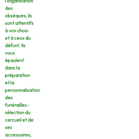
l’organisation
des
obsèques, ils
sont attentifs
à vos choix
et à ceux du
défunt. Ils
vous
épaulent
dans la
préparation
et la
personnalisation
des
funérailles :
sélection du
cercueil et de
ses
accessoires,