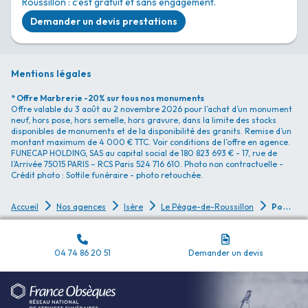
Roussillon : c’est gratuit et sans engagement.
Demander un devis prestations
Mentions légales
* Offre Marbrerie -20% sur tous nos monuments
Offre valable du 3 août au 2 novembre 2026 pour l’achat d’un monument
neuf, hors pose, hors semelle, hors gravure, dans la limite des stocks
disponibles de monuments et de la disponibilité des granits. Remise d’un
montant maximum de 4 000 € TTC. Voir conditions de l’offre en agence.
FUNECAP HOLDING, SAS au capital social de 180 823 693 € - 17, rue de
l’Arrivée 75015 PARIS – RCS Paris 524 716 610. Photo non contractuelle -
Crédit photo : Sottile funéraire - photo retouchée.
P
ompes Funèbres Pompes Funèbres Alain Besset - Le Péage-de-Roussillon
Accueil
Nos agences
Isère
Le Péage-de-Roussillon
04 74 86 20 51
Demander un devis