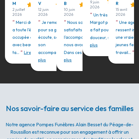
9 juin
M
V
B
R
2026
2 juillet
12 juin
10 juin
15 avril
“
2026
2026
2026
Un très grand merci
2026
“
“
“
“
Merci du fond du coeur
Je remercie Sandrine
Nous sommes très
Margot pour tout ce qu'el
Une agenc
a toute l'équipe qui s'est
pour sa gentillesse, son
satisfaits de
a fait pour nous. Pour sa
ressent im
”
occupée de ma maman,
écoute, sa bienveillance et
l'accompagnement dont
une vraie h
douceur, sa bien...
Lire
avec beaucoup de
son
nous avons bénéficié.
jeunes fem
plus
”
”
”
”
ta...
Lire plus
accompagneme...
Dans ces moment...
Lire
Lire
travail...
L
plus
plus
Nos savoir-faire au service des familles
Notre agence Pompes Funèbres Alain Besset du Péage-de-
Roussillon est reconnue pour son engagement à offrir un