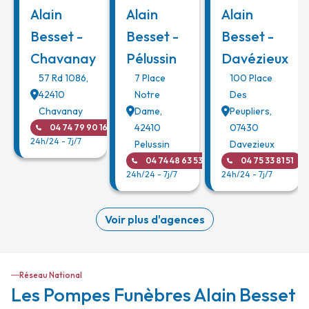
Alain
Alain
Alain
Besset -
Besset -
Besset -
Chavanay
Pélussin
Davézieux
57 Rd 1086
,
7 Place
100 Place
42410
Notre
Des
Chavanay
Dame
,
Peupliers
,
42410
07430
04 74 79 90 16
24h/24 - 7j/7
Pelussin
Davezieux
04 74 48 63 53
04 75 33 81 51
24h/24 - 7j/7
24h/24 - 7j/7
Voir plus d'agences
Réseau National
Les Pompes Funèbres Alain Besset