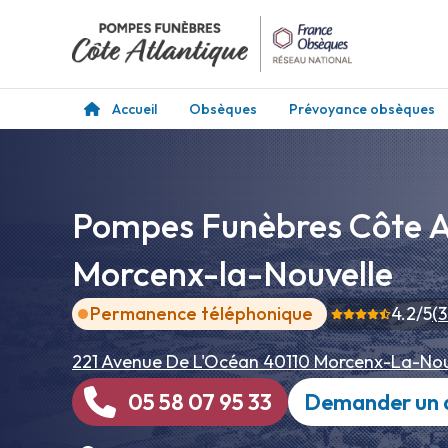
Accueil
Obsèques
Prévoyance obsèques
Pompes Funèbres Côte A
Morcenx-la-Nouvelle
Permanence téléphonique
4.2
/5
(
221 Avenue De L'Océan
40110 Morcenx-La-Nou
05 58 07 95 33
Demander un 