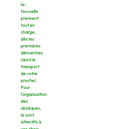
la-
Nouvelle
prennent
tout en
charge,
dès les
premières
démarches
(dont le
transport
de votre
proche).
Pour
l’organisation
des
obsèques,
ils sont
attentifs à
vos choix