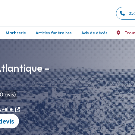
05 
Marbrerie
Articles funéraires
Avis de décès
Trou
tlantique -
30
avis)
velle
devis