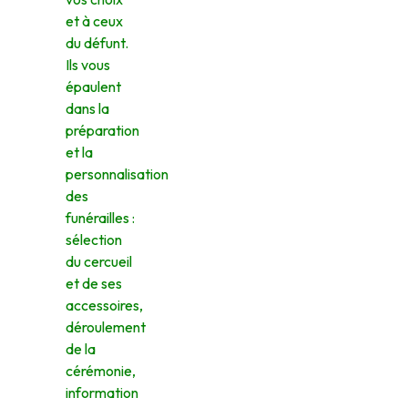
et à ceux
du défunt.
Ils vous
épaulent
dans la
préparation
et la
personnalisation
des
funérailles :
sélection
du cercueil
et de ses
accessoires,
déroulement
de la
cérémonie,
information