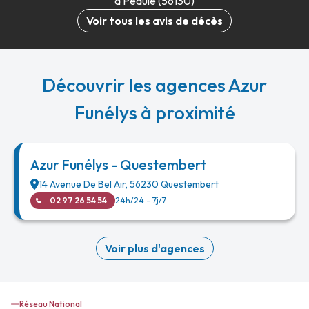
à Péaule (56130)
Voir tous les avis de décès
Découvrir les agences Azur
Funélys à proximité
Azur Funélys - Questembert
14 Avenue De Bel Air
,
56230
Questembert
02 97 26 54 54
24h/24 - 7j/7
Voir plus d'agences
Réseau National