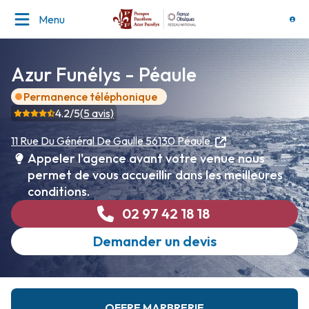
Menu
Azur Funélys - Péaule
Permanence téléphonique
4.2
/5
(
5
avis)
11 Rue Du Général De Gaulle
56130 Péaule
Appeler l'agence avant votre venue nous
permet de vous accueillir dans les meilleures
conditions.
02 97 42 18 18
Demander un devis
OFFRE MARBRERIE