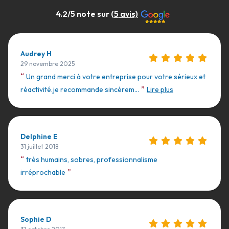
4.2
/5 note sur (
5
avis)
Audrey H
29 novembre 2025
“
Un grand merci à votre entreprise pour votre sérieux et
”
réactivité.je recommande sincèrem...
Lire plus
Delphine E
31 juillet 2018
“
très humains, sobres, professionnalisme
”
irréprochable
Sophie D