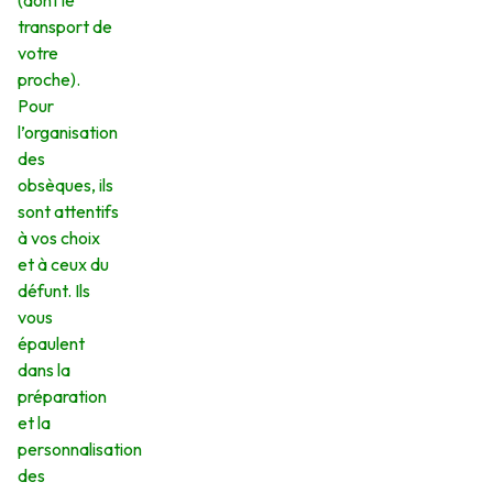
(dont le
transport de
votre
proche).
Pour
l’organisation
des
obsèques, ils
sont attentifs
à vos choix
et à ceux du
défunt. Ils
vous
épaulent
dans la
préparation
et la
personnalisation
des