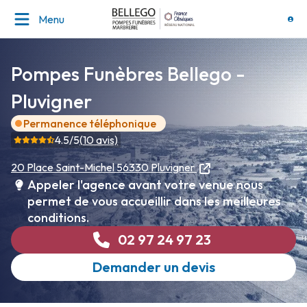
Menu
Pompes Funèbres Bellego -
Pluvigner
Permanence téléphonique
4.5
/5
(
10
avis)
20 Place Saint-Michel
56330 Pluvigner
Appeler l'agence avant votre venue nous
permet de vous accueillir dans les meilleures
conditions.
02 97 24 97 23
Demander un devis