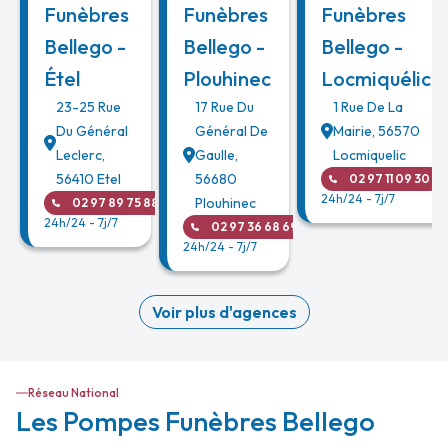
Funèbres
Funèbres
Funèbres
Bellego -
Bellego -
Bellego -
Étel
Plouhinec
Locmiquélic
23-25 Rue
17 Rue Du
1 Rue De La
Du Général
Général De
Mairie
,
56570
Leclerc
,
Gaulle
,
Locmiquelic
56410
Etel
56680
02 97 11 09 30
24h/24 - 7j/7
Plouhinec
02 97 89 75 88
24h/24 - 7j/7
02 97 36 68 69
24h/24 - 7j/7
Voir plus d'agences
Réseau National
Les Pompes Funèbres Bellego