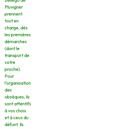
Bellego de
Pluvigner
prennent
tout en
charge, dès
les premières
démarches
(dont le
transport de
votre
proche).
Pour
l’organisation
des
obsèques, ils
sont attentifs
à vos choix
et à ceux du
défunt. Ils