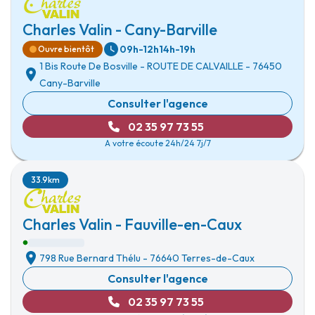
Charles Valin - Cany-Barville
09h-12h
14h-19h
Ouvre bientôt
1 Bis Route De Bosville
-
ROUTE DE CALVAILLE
-
76450
Cany-Barville
Consulter l'agence
02 35 97 73 55
A votre écoute 24h/24 7j/7
33.9km
Charles Valin - Fauville-en-Caux
798 Rue Bernard Thélu
-
76640 Terres-de-Caux
Consulter l'agence
02 35 97 73 55