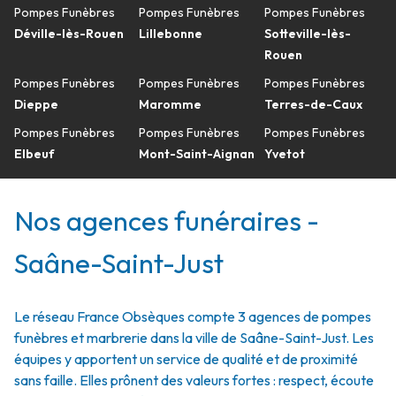
Pompes Funèbres
Pompes Funèbres
Pompes Funèbres
Déville-lès-Rouen
Lillebonne
Sotteville-lès-
Rouen
Pompes Funèbres
Pompes Funèbres
Pompes Funèbres
Dieppe
Maromme
Terres-de-Caux
Pompes Funèbres
Pompes Funèbres
Pompes Funèbres
Elbeuf
Mont-Saint-Aignan
Yvetot
Nos agences funéraires -
Saâne-Saint-Just
Le réseau France Obsèques compte 3 agences de pompes
funèbres et marbrerie dans la ville de Saâne-Saint-Just. Les
équipes y apportent un service de qualité et de proximité
sans faille. Elles prônent des valeurs fortes : respect, écoute