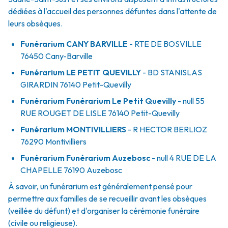
dédiées à l'accueil des personnes défuntes dans l'attente de
leurs obsèques.
Funérarium
CANY BARVILLE
- RTE
DE BOSVILLE
76450
Cany-Barville
Funérarium
LE PETIT QUEVILLY
- BD
STANISLAS
GIRARDIN
76140
Petit-Quevilly
Funérarium
Funérarium Le Petit Quevilly
- null
55
RUE ROUGET DE LISLE
76140
Petit-Quevilly
Funérarium
MONTIVILLIERS
- R
HECTOR BERLIOZ
76290
Montivilliers
Funérarium
Funérarium Auzebosc
- null
4 RUE DE LA
CHAPELLE
76190
Auzebosc
À savoir, un funérarium est généralement pensé pour
permettre aux familles de se recueillir avant les obsèques
(veillée du défunt) et d'organiser la cérémonie funéraire
(civile ou religieuse).