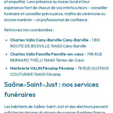
et empathie. Leur présence au niveau local et leur
expérience font de chacun de vos interlocuteurs – conseiller
funéraire et conseiller prévoyance, maître de cérémonie ou
encore marbrier – un professionnel de confiance.
Retrouvez nos coordonnées :
Charles Valin Cany-Barville Cany-Barville
- 1 BIS
ROUTE DE BOSVILLE
76450
Cany-Barville
Charles Valin Fauville Fauville-en-caux
- 798 RUE
BERNARD THÉLU
76640
Terres-de-Caux
Marbrerie VALIN Fécamp Fécamp
- 78 RUE GUSTAVE
COUTURIER
76400
Fécamp
Saâne-Saint-Just : nos services
funéraires
Les habitants de Saâne-Saint-Just et des alentours peuvent
solliciter les équipes du réseau de pompes funèbres France